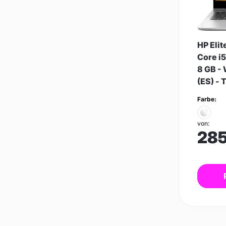
HP Eli
Core i5
8 GB -
(ES) - 
Farbe:
von:
28