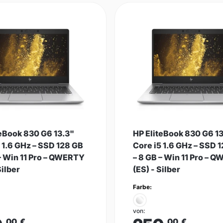
teBook 830 G6 13.3"
HP EliteBook 830 G6 1
 1.6 GHz – SSD 128 GB
Core i5 1.6 GHz – SSD 
– Win 11 Pro – QWERTY
– 8 GB – Win 11 Pro – 
Silber
(ES) - Silber
Farbe:
von:
,00
€
,00
€