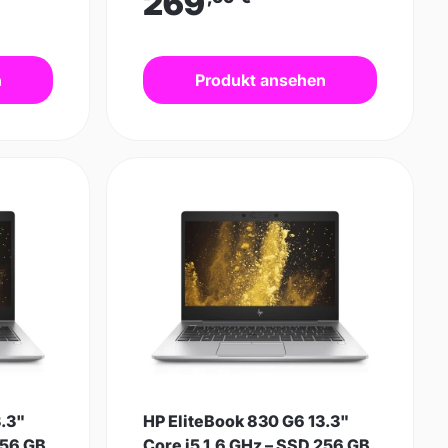
269
n
Produkt ansehen
3.3"
HP EliteBook 830 G6 13.3"
256 GB
Core i5 1.6 GHz – SSD 256 GB