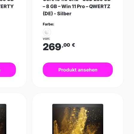
QWERTY
– 8 GB – Win 11 Pro – QWERTZ
(DE) - Silber
Farbe:
von:
269
,00
€
n
Produkt ansehen