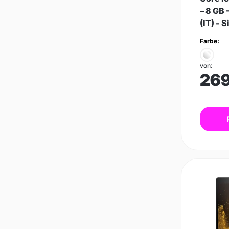
– 8 GB 
(IT) - S
Farbe:
von:
26