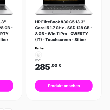
.3"
HP EliteBook 830 G5 13.3"
28 GB -
Core i5 1.7 GHz - SSD 128 GB -
WERTY
8 GB - Win 11 Pro - QWERTY
ilber
(IT) - Touchscreen - Silber
Farbe:
von:
285
,00
€
n
Produkt ansehen