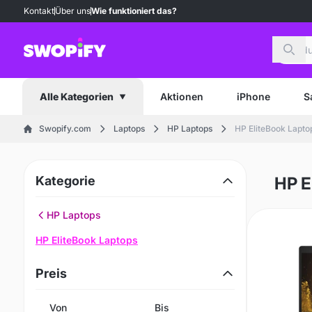
Kontakt
Über uns
Wie funktioniert das?
Such
Aktionen
iPhone
S
Alle Kategorien
Swopify.com
Laptops
HP Laptops
HP EliteBook Lapto
Kategorie
HP E
HP Laptops
HP EliteBook Laptops
Preis
Von
Bis