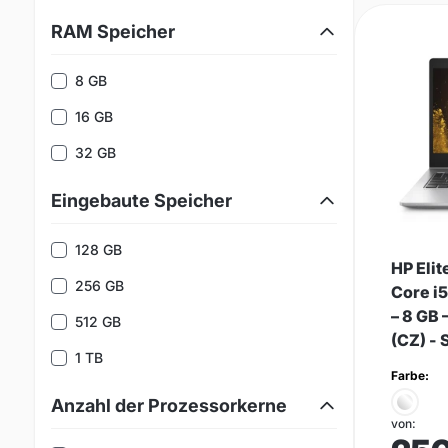
RAM Speicher
8 GB
16 GB
32 GB
Eingebaute Speicher
128 GB
HP Eli
256 GB
Core i5
– 8 GB 
512 GB
(CZ) - 
1 TB
Farbe:
Anzahl der Prozessorkerne
von: