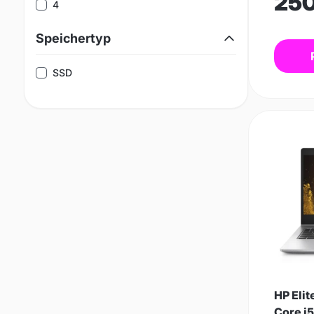
25
4
Speichertyp
SSD
HP Eli
Core i5