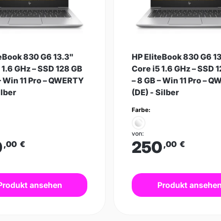
teBook 830 G6 13.3"
HP EliteBook 830 G6 1
 1.6 GHz – SSD 128 GB
Core i5 1.6 GHz – SSD 
– Win 11 Pro – QWERTY
– 8 GB – Win 11 Pro – 
ilber
(DE) - Silber
Farbe:
von:
0
250
,00
€
,00
€
Produkt ansehen
Produkt ansehe