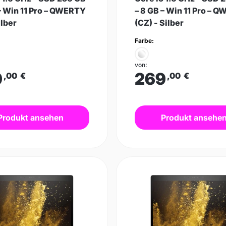
– Win 11 Pro – QWERTY
– 8 GB – Win 11 Pro – 
ilber
(CZ) - Silber
Farbe:
von:
9
269
,00
€
,00
€
Produkt ansehen
Produkt ansehe