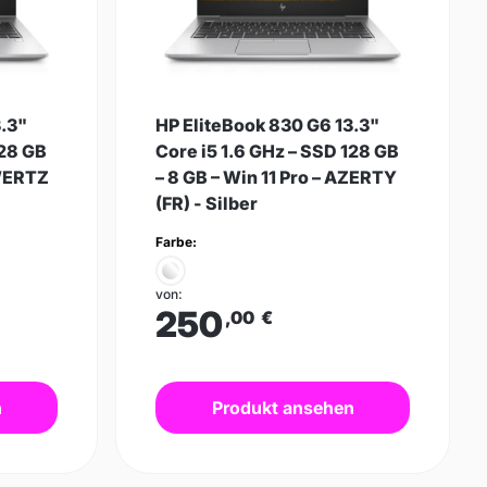
3.3"
HP EliteBook 830 G6 13.3"
128 GB
Core i5 1.6 GHz – SSD 128 GB
QWERTZ
– 8 GB – Win 11 Pro – AZERTY
(FR) - Silber
Farbe:
von:
250
,00
€
n
Produkt ansehen