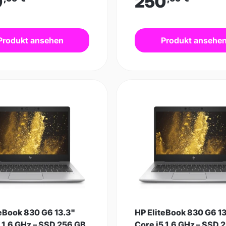
0
250
Produkt ansehen
Produkt ansehe
teBook 830 G6 13.3"
HP EliteBook 830 G6 1
 1.6 GHz – SSD 256 GB
Core i5 1.6 GHz – SSD 