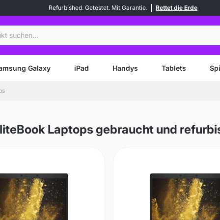
Refurbished. Getestet. Mit Garantie.
Rettet die Erde
en
amsung Galaxy
iPad
Handys
Tablets
Sp
ps
liteBook Laptops gebraucht und refurb