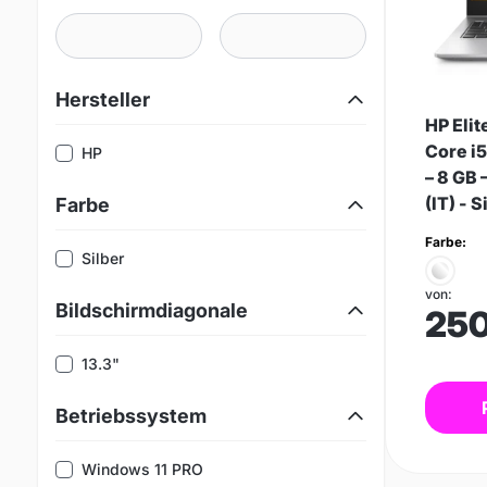
Hersteller
HP Eli
Core i5
HP
– 8 GB 
(IT) - S
Farbe
Farbe:
Silber
von:
Bildschirmdiagonale
25
13.3"
Betriebssystem
Windows 11 PRO