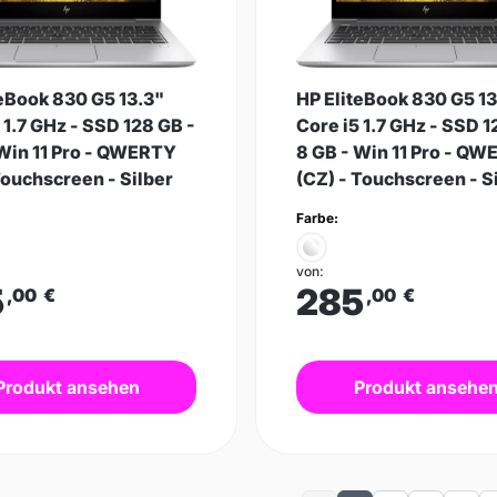
teBook 830 G5 13.3"
HP EliteBook 830 G5 13
 1.7 GHz - SSD 128 GB -
Core i5 1.7 GHz - SSD 1
 Win 11 Pro - QWERTY
8 GB - Win 11 Pro - Q
Touchscreen - Silber
(CZ) - Touchscreen - S
Farbe:
von:
5
285
,00
€
,00
€
Produkt ansehen
Produkt ansehe