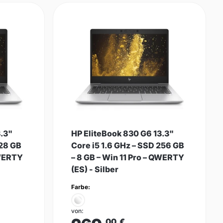
3.3"
HP EliteBook 830 G6 13.3"
128 GB
Core i5 1.6 GHz – SSD 256 GB
QWERTY
– 8 GB – Win 11 Pro – QWERTY
(ES) - Silber
Farbe:
von:
,00
€