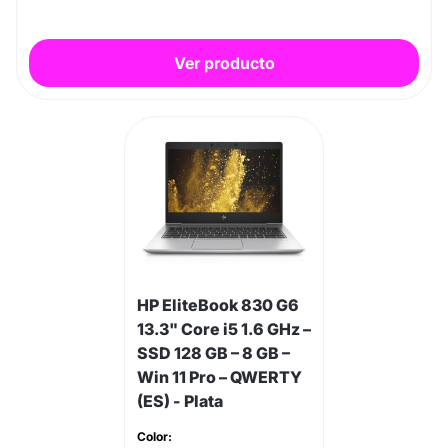
Ver producto
HP EliteBook 830 G6
13.3" Core i5 1.6 GHz –
SSD 128 GB – 8 GB –
Win 11 Pro – QWERTY
(ES) - Plata
Color: