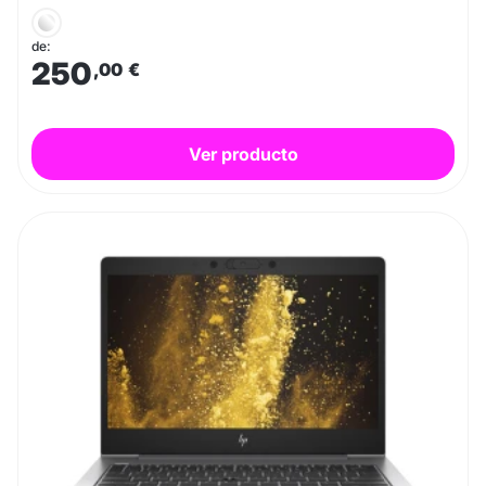
de:
250
,00
€
Ver producto