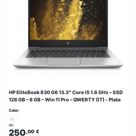
HP EliteBook 830 G6 13.3" Core i5 1.6 GHz – SSD
128 GB – 8 GB – Win 11 Pro – QWERTY (IT) - Plata
Color:
de:
250
,00
€