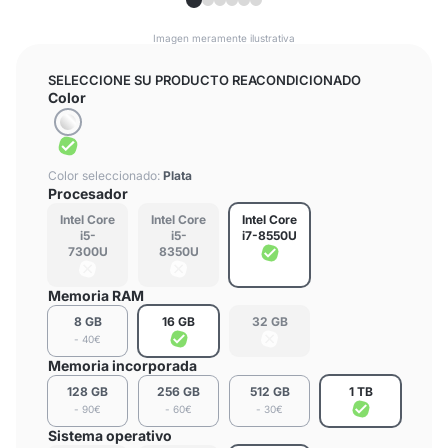
Imagen meramente ilustrativa
SELECCIONE SU PRODUCTO REACONDICIONADO
Color
Color seleccionado:
Plata
Procesador
Intel Core
Intel Core
Intel Core
i5-
i5-
i7-8550U
7300U
8350U
Memoria RAM
8 GB
16 GB
32 GB
- 40€
Memoria incorporada
128 GB
256 GB
512 GB
1 TB
- 90€
- 60€
- 30€
Sistema operativo