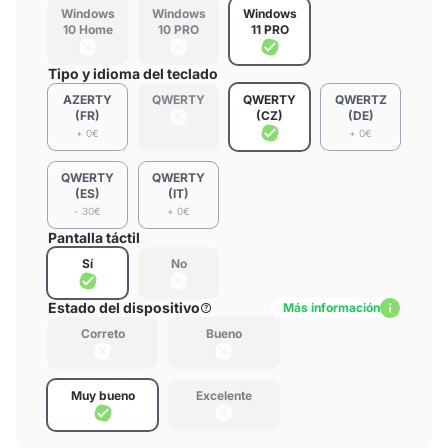
Windows
Windows
Windows
10 Home
10 PRO
11 PRO
Tipo y idioma del teclado
AZERTY
QWERTY
QWERTY
QWERTZ
(FR)
(CZ)
(DE)
+ 0€
+ 0€
QWERTY
QWERTY
(ES)
(IT)
- 30€
+ 0€
Pantalla táctil
Sí
No
Estado del dispositivo
Más información
Correto
Bueno
Muy bueno
Excelente