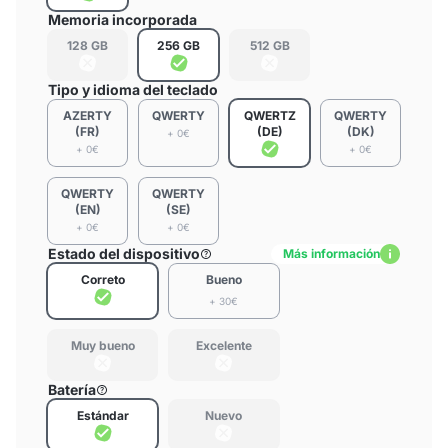
Memoria incorporada
128 GB
256 GB
512 GB
Tipo y idioma del teclado
AZERTY
QWERTY
QWERTZ
QWERTY
(FR)
(DE)
(DK)
+ 0€
+ 0€
+ 0€
QWERTY
QWERTY
(EN)
(SE)
+ 0€
+ 0€
Estado del dispositivo
Más información
Correto
Bueno
+ 30€
Muy bueno
Excelente
Batería
Estándar
Nuevo