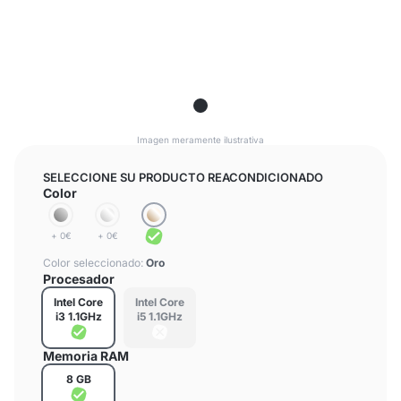
Imagen meramente ilustrativa
SELECCIONE SU PRODUCTO REACONDICIONADO
Color
+ 0€
+ 0€
Color seleccionado:
Oro
Procesador
Intel Core
Intel Core
i3 1.1GHz
i5 1.1GHz
Memoria RAM
8 GB