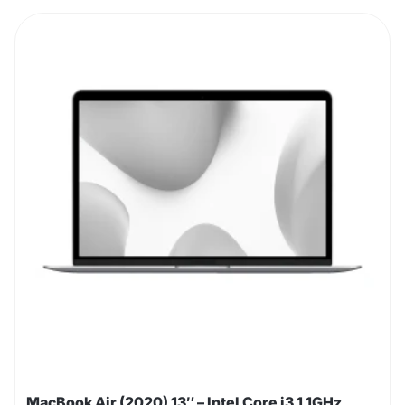
MacBook Air (2020) 13″ – Intel Core i3 1.1GHz