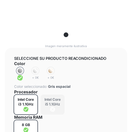
Imagen meramente ilustrativa
SELECCIONE SU PRODUCTO REACONDICIONADO
Color
+ 0€
+ 0€
Color seleccionado:
Gris espacial
Procesador
Intel Core
Intel Core
i3 1.1GHz
i5 1.1GHz
Memoria RAM
8 GB