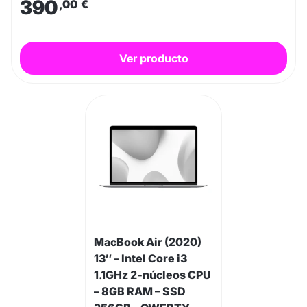
390
,00
€
Ver producto
MacBook Air (2020)
13″ – Intel Core i3
1.1GHz 2‑núcleos CPU
– 8GB RAM – SSD