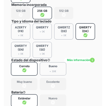
Memoria incorporada
128 GB
256 GB
512 GB
Tipo y idioma del teclado
AZERTY
QWERTY
QWERTZ
QWERTY
(FR)
(DE)
(DK)
+ 0€
+ 0€
+ 0€
QWERTY
QWERTY
(EN)
(SE)
+ 0€
+ 0€
Estado del dispositivo
Más información
Correto
Bueno
+ 30€
Muy bueno
Excelente
Batería
Estándar
Nuevo