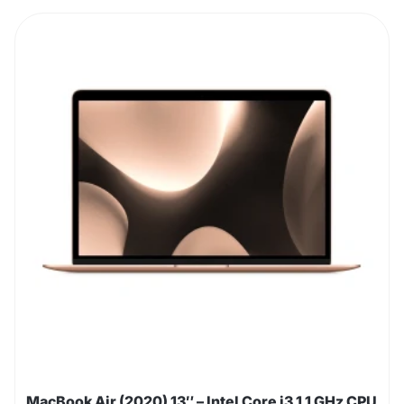
MacBook Air (2020) 13″ – Intel Core i3 1.1 GHz CPU