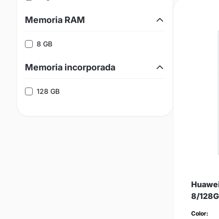
Memoria RAM
8 GB
Memoria incorporada
128 GB
Huawei
8/128G
Color: