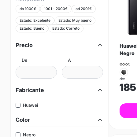
do 1000€
1001 - 2000€
od 2001€
Estado: Excelente
Estado: Muy bueno
Estado: Bueno
Estado: Correto
Precio
Huawei
Negro
De
A
Color:
de:
185
Fabricante
Huawei
Color
Negro