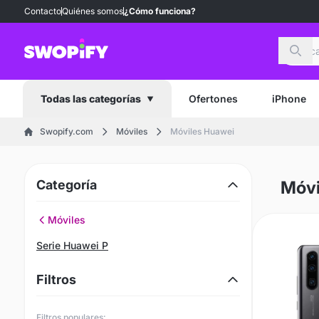
Contacto
Quiénes somos
¿Cómo funciona?
Busc
Ofertones
iPhone
Todas las categorías
Swopify.com
Móviles
Móviles Huawei
Categoría
Móvi
Móviles
Serie Huawei P
Filtros
Filtros populares: