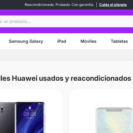
Reacondicionado. Probado. Con garantía.
Cuida el planeta
ar
Samsung Galaxy
iPad
Móviles
Tabletas
les Huawei usados y reacondicionados