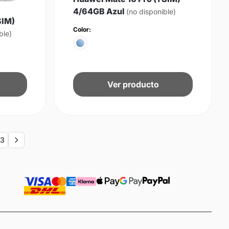
4/64GB Azul
(no disponible)
SIM)
Color:
ble)
Ver producto
3
Next