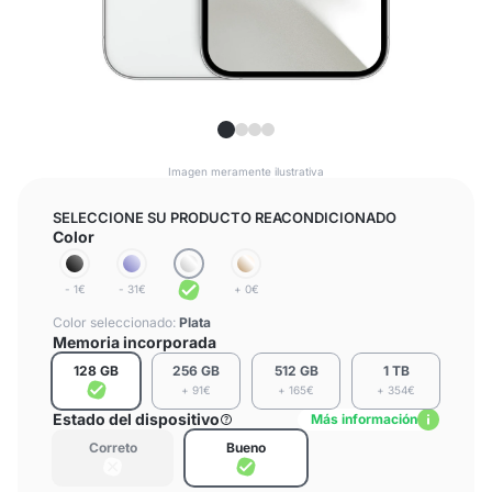
Imagen meramente ilustrativa
SELECCIONE SU PRODUCTO REACONDICIONADO
Color
- 1€
- 31€
+ 0€
Color seleccionado:
Plata
Memoria incorporada
128 GB
256 GB
512 GB
1 TB
+ 91€
+ 165€
+ 354€
Estado del dispositivo
Más información
Correto
Bueno