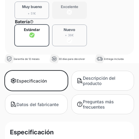
Muy bueno
Excelente
+ 51€
Batería
Estándar
Nuevo
+ 36€
Garantía de 12 meses
30 días para devolver
Entrega incluida
Descripción del
Especificación
producto
Preguntas más
Datos del fabricante
frecuentes
Especificación