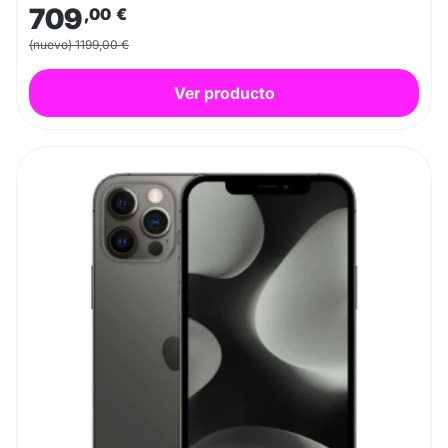
709
,00
€
(nuevo) 1199,00 €
Ver producto