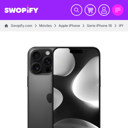
Swopify.com
Móviles
Apple iPhone
Serie iPhone 16
iPhon