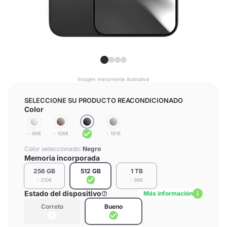
Imagen meramente ilustrativa
SELECCIONE SU PRODUCTO REACONDICIONADO
Color
- 66€
- 106€
- 161€
Color seleccionado:
Negro
Memoria incorporada
256 GB
512 GB
1 TB
- 210€
- 98€
Estado del dispositivo
Más información
Correto
Bueno