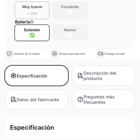
Muy bueno
Excelente
+ 124€
Batería
Estándar
Nuevo
Garantía de 12 meses
30 días para devolver
Entrega incluida
Descripción del
Especificación
producto
Preguntas más
Datos del fabricante
frecuentes
Especificación