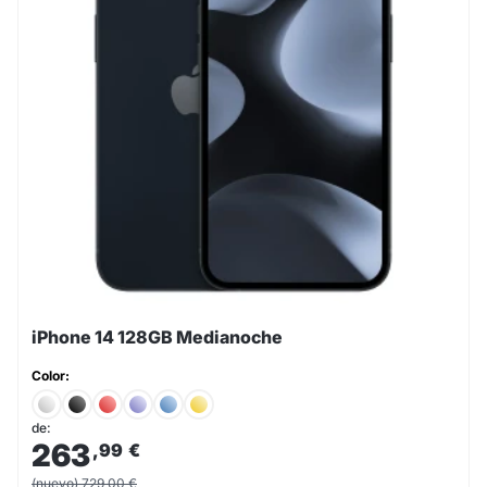
iPhone 14 128GB Medianoche
Color:
de:
263
,99
€
(nuevo) 729,00 €