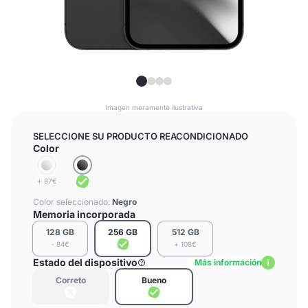
Imagen meramente ilustrativa
SELECCIONE SU PRODUCTO REACONDICIONADO
Color
+ 87€
Color seleccionado:
Negro
Memoria incorporada
128 GB
256 GB
512 GB
- 84€
+ 108€
Estado del dispositivo
Más información
Correto
Bueno