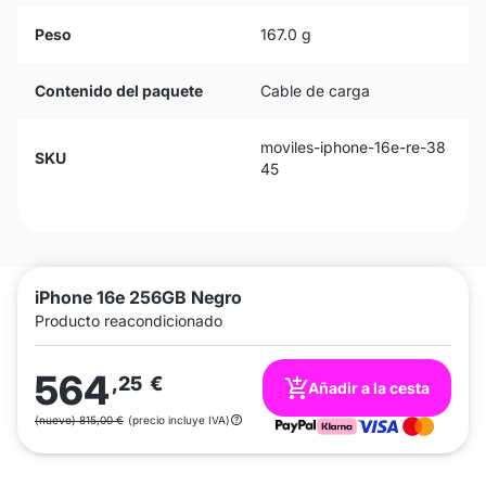
Peso
167.0 g
Contenido del paquete
Cable de carga
moviles-iphone-16e-re-38
SKU
45
iPhone 16e 256GB Negro
Producto reacondicionado
564
,25
€
Añadir a la cesta
(nuevo) 815,00 €
(precio incluye IVA)