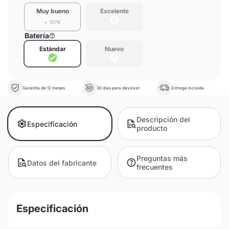
Muy bueno
Excelente
+ 107€
Batería
Estándar
Nuevo
Garantía de 12 meses
30 días para devolver
Entrega incluida
Descripción del
Especificación
producto
Preguntas más
Datos del fabricante
frecuentes
Especificación