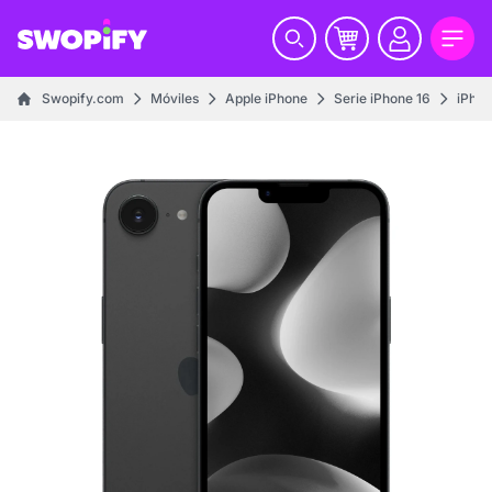
Swopify.com
Móviles
Apple iPhone
Serie iPhone 16
iPhon