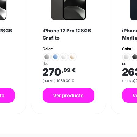
128GB
iPhone 12 Pro 128GB
iPhon
Grafito
Media
Color:
Color:
de:
de:
270
26
,99
€
(nuevo) 1039,00 €
(nuevo) 
to
Ver producto
V