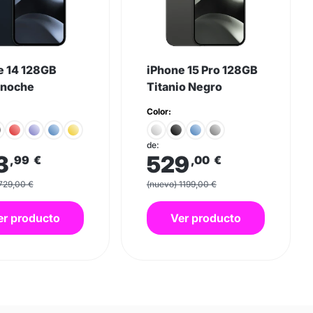
e 14 128GB
iPhone 15 Pro 128GB
noche
Titanio Negro
Color:
de:
3
529
,99
€
,00
€
729,00 €
(nuevo) 1199,00 €
er producto
Ver producto