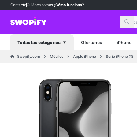
Contacto
Quiénes somos
¿Cómo funciona?
Busc
Ofertones
iPhone
Todas las categorías
Swopify.com
Móviles
Apple iPhone
Serie iPhone XS