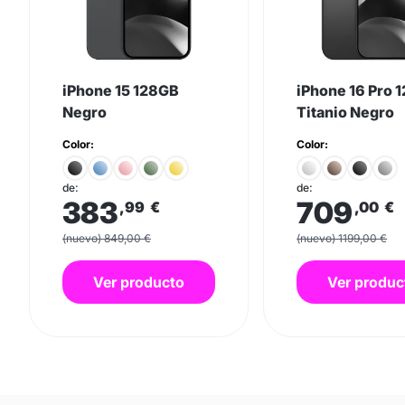
iPhone 15 128GB
iPhone 16 Pro 
Negro
Titanio Negro
Color:
Color:
de:
de:
383
709
,99
€
,00
€
(nuevo) 849,00 €
(nuevo) 1199,00 €
Ver producto
Ver produc