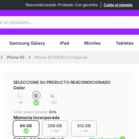
Reacondicionado. Probado. Con garantía.
Cuida el planeta
ar
Samsung Galaxy
iPad
Móviles
Tabletas
iPhone XS
iPhone XS 64GB Gris Espacial
SELECCIONE SU PRODUCTO REACONDICIONADO
Color
- 4€
- 22€
Color seleccionado:
Gris
Memoria incorporada
64 GB
256 GB
512 GB
+ 16€
+ 12€