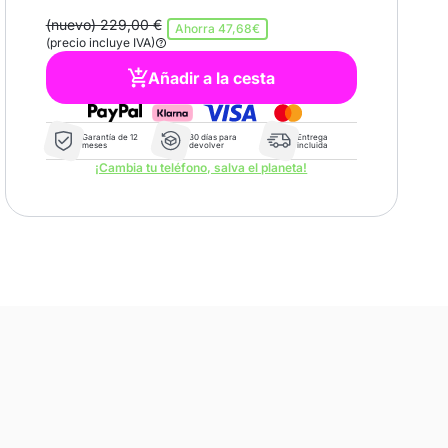
(nuevo) 229,00 €
Ahorra
47,68€
(precio incluye IVA)
Añadir a la cesta
Garantía de 12
30 días para
Entrega
meses
devolver
incluida
¡Cambia tu teléfono, salva el planeta!