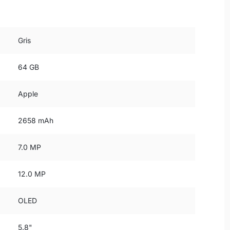
Gris
64 GB
Apple
2658 mAh
7.0 MP
12.0 MP
OLED
5.8"