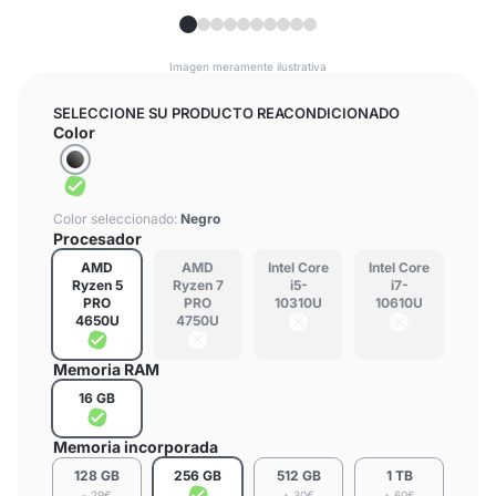
Imagen meramente ilustrativa
SELECCIONE SU PRODUCTO REACONDICIONADO
Color
Color seleccionado:
Negro
Procesador
AMD
AMD
Intel Core
Intel Core
Ryzen 5
Ryzen 7
i5-
i7-
PRO
PRO
10310U
10610U
4650U
4750U
Memoria RAM
16 GB
Memoria incorporada
128 GB
256 GB
512 GB
1 TB
- 29€
+ 30€
+ 60€