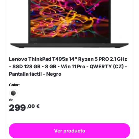
Lenovo ThinkPad T495s 14" Ryzen 5 PRO 2.1 GHz
- SSD 128 GB - 8 GB - Win 11 Pro - QWERTY (CZ) -
Pantalla táctil - Negro
Color:
de:
299
,00
€
Ver producto