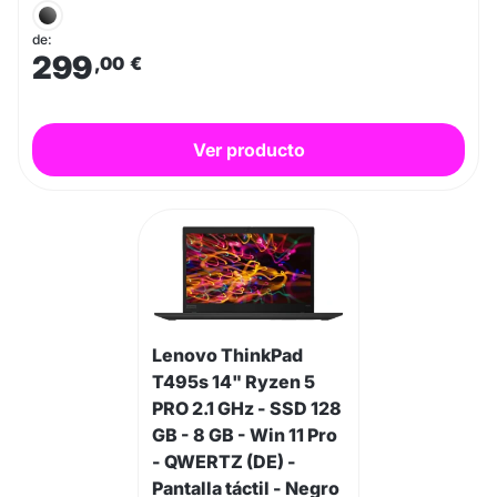
de:
299
,00
€
Ver producto
Lenovo ThinkPad
T495s 14" Ryzen 5
PRO 2.1 GHz - SSD 128
GB - 8 GB - Win 11 Pro
- QWERTZ (DE) -
Pantalla táctil - Negro