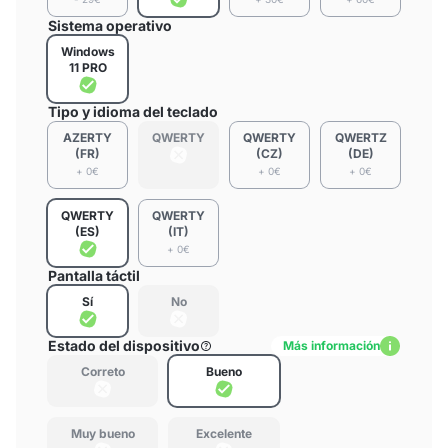
Sistema operativo
Windows
11 PRO
Tipo y idioma del teclado
AZERTY
QWERTY
QWERTY
QWERTZ
(FR)
(CZ)
(DE)
+ 0€
+ 0€
+ 0€
QWERTY
QWERTY
(ES)
(IT)
+ 0€
Pantalla táctil
Sí
No
Estado del dispositivo
Más información
Correto
Bueno
Muy bueno
Excelente