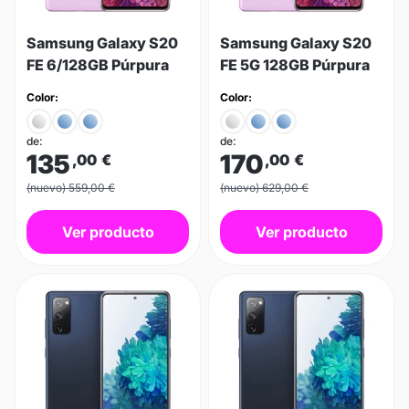
Samsung Galaxy S20
Samsung Galaxy S20
FE 6/128GB Púrpura
FE 5G 128GB Púrpura
Color:
Color:
de:
de:
135
170
,00
€
,00
€
(nuevo) 559,00 €
(nuevo) 629,00 €
Ver producto
Ver producto