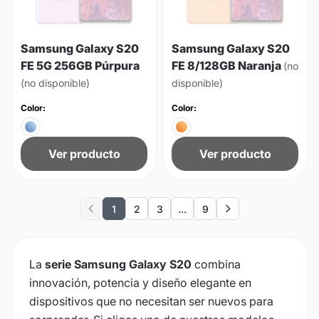
Samsung Galaxy S20
Samsung Galaxy S20
FE 5G 256GB Púrpura
FE 8/128GB Naranja
(no
(no disponible)
disponible)
Color:
Color:
Ver producto
Ver producto
1
2
3
...
9
Previous
Next
La
serie Samsung Galaxy S20
combina
innovación, potencia y diseño elegante en
dispositivos que no necesitan ser nuevos para