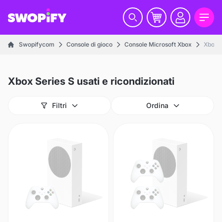
Swopifycom
Console di gioco
Console Microsoft Xbox
Xbox S
Xbox Series S usati e ricondizionati
Filtri
Ordina