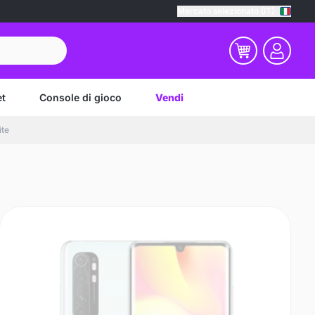
Mercato selezionato (IT)
et
Console di gioco
Vendi
ite