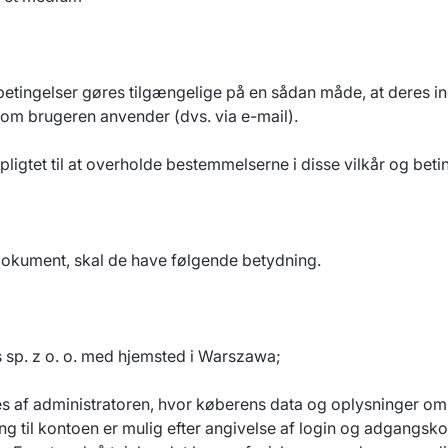
 betingelser gøres tilgængelige på en sådan måde, at deres i
om brugeren anvender (dvs. via e-mail).
ligtet til at overholde bestemmelserne i disse vilkår og betin
 dokument, skal de have følgende betydning.
 sp. z o. o. med hjemsted i Warszawa;
es af administratoren, hvor køberens data og oplysninger om 
gang til kontoen er mulig efter angivelse af login og adgang