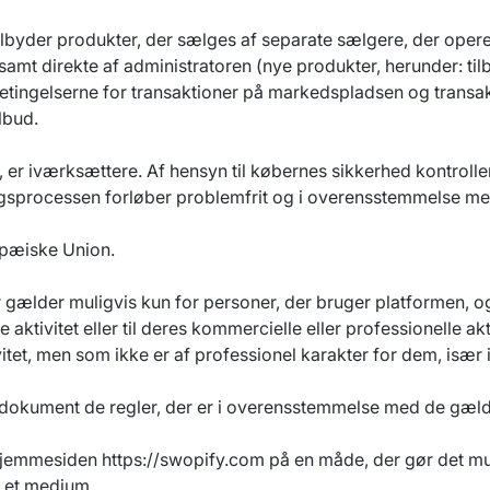
ilbyder produkter, der sælges af separate sælgere, der oper
t direkte af administratoren (nye produkter, herunder: tilbeh
etingelserne for transaktioner på markedspladsen og transakti
lbud.
 er iværksættere. Af hensyn til købernes sikkerhed kontrolle
ngsprocessen forløber problemfrit og i overensstemmelse m
opæiske Union.
gælder muligvis kun for personer, der bruger platformen, og s
aktivitet eller til deres kommercielle eller professionelle aktiv
ivitet, men som ikke er af professionel karakter for dem, især 
tte dokument de regler, der er i overensstemmelse med de gæ
a hjemmesiden
https://swopify.com
på en måde, der gør det mul
å et medium