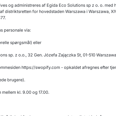
es og administreres af Egida Eco Solutions sp z o. o. med hj
es af distriktsretten for hovedstaden Warszawa i Warszawa, XI
77.
s personale via:
relle spørgsmål) eller
ions sp. z o.o., 32 Gen. Józefa Zajączka St, 01-510 Warszawa 
hjemmesiden
https://swopify.com
- opkaldet afregnes efter tje
ede brugere).
mellem kl. 9.00 og 17.00.