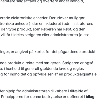
ennemføre salgsaftaler og overføre andet indhold,
verede elektroniske enheder. Derudover muliggør
troniske enheder), der er inkluderet i administratorens
af den type produkt, som køberen har købt, og den
 vilkår tildeles sælgeren eller administratoren (disse
inger, er angivet på kortet for det pågældende produkt.
ældende produkt direkte med sælgeren. Sælgeren er også
es i henhold til generelt gældende love og regler.
ig for indholdet og opfyldelsen af en produktsalgsaftale
r hjælp fra administratoren til købere i tilfælde af
 Principperne for denne beskyttelse er defineret i
bilag