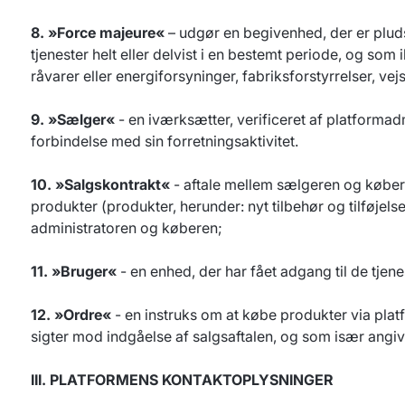
8. »Force majeure«
– udgør en begivenhed, der er pludse
tjenester helt eller delvist i en bestemt periode, og so
råvarer eller energiforsyninger, fabriksforstyrrelser, 
9. »Sælger«
- en iværksætter, verificeret af platformad
forbindelse med sin forretningsaktivitet.
10. »Salgskontrakt«
- aftale mellem sælgeren og købere
produkter (produkter, herunder: nyt tilbehør og tilføjels
administratoren og køberen;
11. »Bruger«
- en enhed, der har fået adgang til de tjen
12. »Ordre«
- en instruks om at købe produkter via plat
sigter mod indgåelse af salgsaftalen, og som især angiv
III. PLATFORMENS KONTAKTOPLYSNINGER