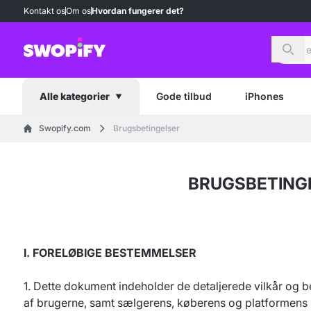
Kontakt os
Om os
Hvordan fungerer det?
Søg
Gode tilbud
iPhones
Alle kategorier
Swopify.com
Brugsbetingelser
BRUGSBETING
I. FORELØBIGE BESTEMMELSER
1. Dette dokument indeholder de detaljerede vilkår og b
af brugerne, samt sælgerens, køberens og platformens (a