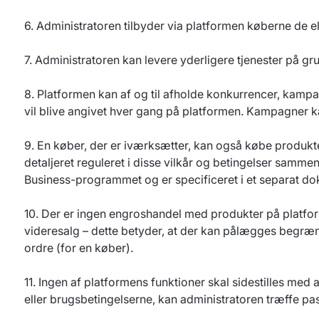
6. Administratoren tilbyder via platformen køberne de elek
7. Administratoren kan levere yderligere tjenester på gr
8. Platformen kan af og til afholde konkurrencer, kamp
vil blive angivet hver gang på platformen. Kampagner 
9. En køber, der er iværksætter, kan også købe produkte
detaljeret reguleret i disse vilkår og betingelser samme
Business-programmet og er specificeret i et separat do
10. Der er ingen engroshandel med produkter på platfo
videresalg – dette betyder, at der kan pålægges begræns
ordre (for en køber).
11. Ingen af platformens funktioner skal sidestilles med 
eller brugsbetingelserne, kan administratoren træffe pas