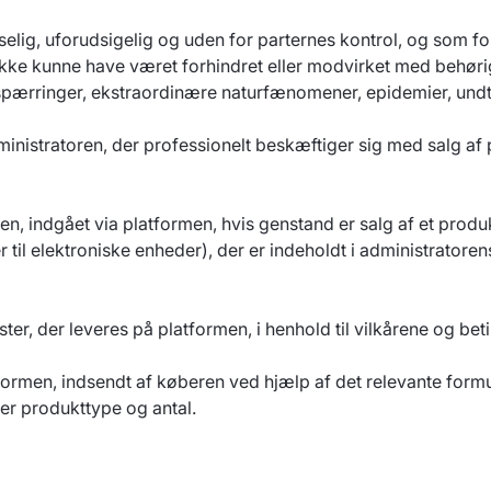
lig, uforudsigelig og uden for parternes kontrol, og som for
m ikke kunne have været forhindret eller modvirket med behørig
vejspærringer, ekstraordinære naturfænomener, epidemier, undt
ministratoren, der professionelt beskæftiger sig med salg af p
n, indgået via platformen, hvis genstand er salg af et prod
er til elektroniske enheder), der er indeholdt i administratore
ester, der leveres på platformen, i henhold til vilkårene og b
formen, indsendt af køberen ved hjælp af det relevante formu
er produkttype og antal.