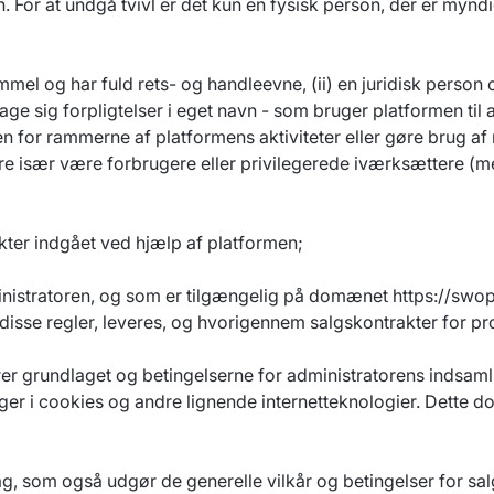
n. For at undgå tvivl er det kun en fysisk person, der er mynd
mmel og har fuld rets- og handleevne, (ii) en juridisk person 
 sig forpligtelser i eget navn - som bruger platformen til at
n for rammerne af platformens aktiviteter eller gøre brug af n
især være forbrugere eller privilegerede iværksættere (me
kter indgået ved hjælp af platformen;
inistratoren, og som er tilgængelig på domænet
https://swo
 i disse regler, leveres, og hvorigennem salgskontrakter for p
rer grundlaget og betingelserne for administratorens indsam
er i cookies og andre lignende internetteknologier. Dette d
g, som også udgør de generelle vilkår og betingelser for sa