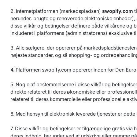
2. Internetplatformen (markedspladsen)
swopify.com
t
herunder: brugte og renoverede elektroniske enheder), sam
disse vilkår og betingelser definere både vilkårene og b
inkluderet i platformens (administratorens) eksklusive ti
3. Alle sælgere, der opererer på markedspladstjenesten,
højeste standarder, og så shopping- og ordrebehandli
4. Platformen swopify.com opererer inden for Den Eur
5. Nogle af bestemmelserne i disse vilkår og betingelser 
direkte relateret til deres økonomiske eller professionelle 
relateret til deres kommercielle eller professionelle akt
6. Med hensyn til elektronisk leverede tjenester er de
7. Disse vilkår og betingelser er tilgængelige gratis vi
deres indhold, herunder ved at udskrive eller gemme p