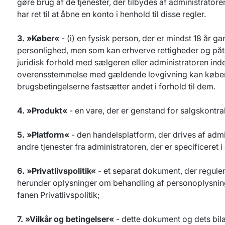
gøre brug af de tjenester, der tilbydes af administratore
har ret til at åbne en konto i henhold til disse regler.
3. »Køber«
- (i) en fysisk person, der er mindst 18 år ga
personlighed, men som kan erhverve rettigheder og påtage
juridisk forhold med sælgeren eller administratoren inde
overensstemmelse med gældende lovgivning kan købere 
brugsbetingelserne fastsætter andet i forhold til dem.
4. »Produkt«
- en vare, der er genstand for salgskontra
5. »Platform«
- den handelsplatform, der drives af adm
andre tjenester fra administratoren, der er specificeret
6. »Privatlivspolitik«
- et separat dokument, der regule
herunder oplysninger om behandling af personoplysning
fanen Privatlivspolitik;
7. »Vilkår og betingelser«
- dette dokument og dets bila