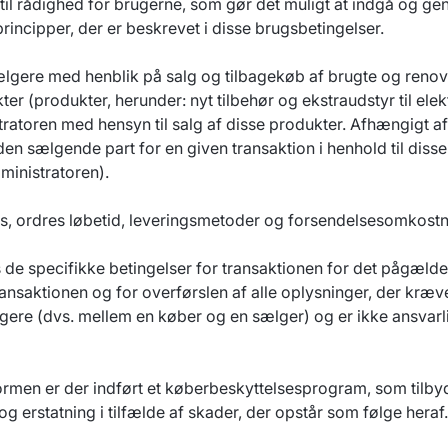
r til rådighed for brugerne, som gør det muligt at indgå og g
ncipper, der er beskrevet i disse brugsbetingelser.
ælgere med henblik på salg og tilbagekøb af brugte og reno
r (produkter, herunder: nyt tilbehør og ekstraudstyr til elek
tratoren med hensyn til salg af disse produkter. Afhængigt 
 den sælgende part for en given transaktion i henhold til disse
ministratoren).
ris, ordres løbetid, leveringsmetoder og forsendelsesomkostn
tales de specifikke betingelser for transaktionen for det påg
ransaktionen og for overførslen af alle oplysninger, der kræv
rugere (dvs. mellem en køber og en sælger) og er ikke ansvarl
formen er der indført et køberbeskyttelsesprogram, som tilbyde
 erstatning i tilfælde af skader, der opstår som følge heraf.