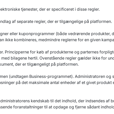
troniske tjenester, der er specificeret i disse regler.
undlag af separate regler, der er tilgængelige på platformen.
agner eller kuponprogrammer (både vedrørende produkter, der
kan ikke kombineres, medmindre reglerne for en given kamp
r. Principperne for køb af produkterne og parternes forpligt
n med bilagene hertil. Ovenstående regler gælder ikke for un
kument, der er tilgængeligt på platformen.
rmen (undtagen Business-programmet). Administratoren og sæl
ninger på det maksimale antal enheder af et givet produkt el
administratorens kendskab til det indhold, der indsendes af br
sende foranstaltninger til at opdage og fjerne sådant indhold