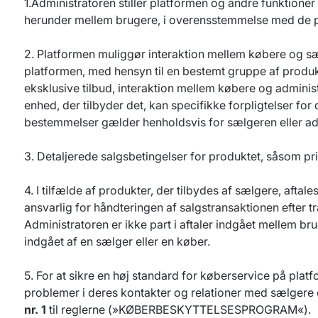
1.Administratoren stiller platformen og andre funktione
herunder mellem brugere, i overensstemmelse med de pri
2. Platformen muliggør interaktion mellem købere og s
platformen, med hensyn til en bestemt gruppe af produkte
eksklusive tilbud, interaktion mellem købere og adminis
enhed, der tilbyder det, kan specifikke forpligtelser for
bestemmelser gælder henholdsvis for sælgeren eller ad
3. Detaljerede salgsbetingelser for produktet, såsom p
4. I tilfælde af produkter, der tilbydes af sælgere, af
ansvarlig for håndteringen af salgstransaktionen efter t
Administratoren er ikke part i aftaler indgået mellem b
indgået af en sælger eller en køber.
5. For at sikre en høj standard for køberservice på plat
problemer i deres kontakter og relationer med sælgere og
nr. 1
til reglerne (»KØBERBESKYTTELSESPROGRAM«).