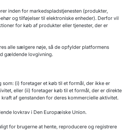
erer inden for markedspladstjenesten (produkter,
ør og tilføjelser til elektroniske enheder). Derfor vil
oner for køb af produkter eller tjenester, der er
res alle sælgere nøje, så de opfylder platformens
ed gældende lovgivning.
om: (i) foretager et køb til et formål, der ikke er
itet, eller (ii) foretager køb til et formål, der er direkte
i kraft af genstanden for deres kommercielle aktivitet.
ldende lovkrav i Den Europæiske Union.
igt for brugerne at hente, reproducere og registrere