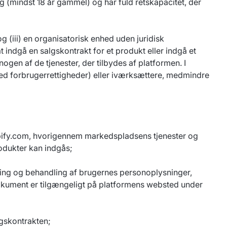
ig (mindst 18 år gammel) og har fuld retskapacitet, der
og (iii) en organisatorisk enhed uden juridisk
 indgå en salgskontrakt for et produkt eller indgå et
ogen af de tjenester, der tilbydes af platformen. I
d forbrugerrettigheder) eller iværksættere, medmindre
pify.com
, hvorigennem markedspladsens tjenester og
rodukter kan indgås;
ling og behandling af brugernes personoplysninger,
okument er tilgængeligt på platformens websted under
lgskontrakten;