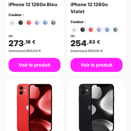
iPhone 12 128Go Bleu
iPhone 12 128Go
Violet
Couleur :
Couleur :
de:
de:
273
254
,18
€
,83
€
(nouveau) 859,00 €
(nouveau) 859,00 €
Voir le produit
Voir le produit