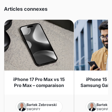
Articles connexes
iPhone 17 Pro Max vs 15
iPhone 15 P
Pro Max – comparaison
Samsung Galax
– compa
Bartek Zebrowski
Bartek Z
SWOPiFY
SWOPiFY