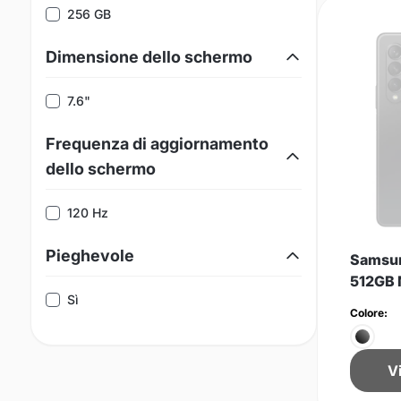
256 GB
Dimensione dello schermo
7.6"
Frequenza di aggiornamento
dello schermo
120 Hz
Pieghevole
Samsun
512GB 
Sì
Colore:
V