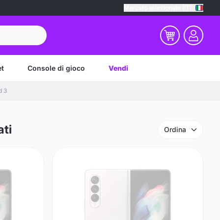
Mercato selezionato (IT)
et
Console di gioco
Vendi
d 3
ati
Ordina