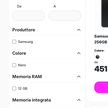
Da
A
Produttore
Samsun
Samsung
256GB
Colore:
Colore
da:
Nero
451
Memoria RAM
12 GB
Memoria integrata