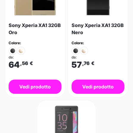
Sony Xperia XA1 32GB
Sony Xperia XA1 32GB
Oro
Nero
Colore:
Colore:
da:
da:
64
57
,56
€
,76
€
Vedi prodotto
Vedi prodotto