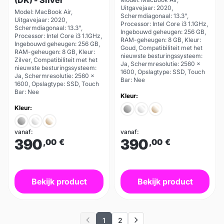
(DK) - Silver
Uitgavejaar: 2020,
Model: MacBook Air,
Schermdiagonaal: 13.3",
Uitgavejaar: 2020,
Processor: Intel Core i3 1.1GHz,
Schermdiagonaal: 13.3",
Ingebouwd geheugen: 256 GB,
Processor: Intel Core i3 1.1GHz,
RAM-geheugen: 8 GB, Kleur:
Ingebouwd geheugen: 256 GB,
Goud, Compatibiliteit met het
RAM-geheugen: 8 GB, Kleur:
nieuwste besturingssysteem:
Zilver, Compatibiliteit met het
Ja, Schermresolutie: 2560 x
nieuwste besturingssysteem:
1600, Opslagtype: SSD, Touch
Ja, Schermresolutie: 2560 x
Bar: Nee
1600, Opslagtype: SSD, Touch
Bar: Nee
Kleur:
Kleur:
vanaf:
vanaf:
390
390
,00
€
,00
€
Bekijk product
Bekijk product
1
2
Previous
Next