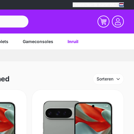
Geselecteerde markt (NL)
lets
Gameconsoles
Inruil
hed
Sorteren