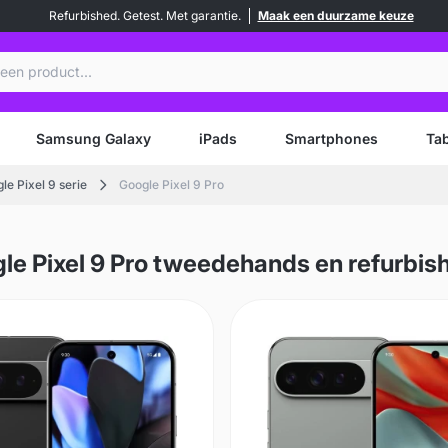
Refurbished. Getest. Met garantie.
Maak een duurzame keuze
en
Samsung Galaxy
iPads
Smartphones
Tab
le Pixel 9 serie
Google Pixel 9 Pro
le Pixel 9 Pro tweedehands en refurbis