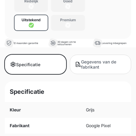
Redelijk
Goed
Uitstekend
Premium
30 dagen om te
12 maanden garantie
Levering inbegrepen
retourneren
Gegevens van de
Specificatie
fabrikant
Specificatie
Kleur
Grijs
Fabrikant
Google Pixel