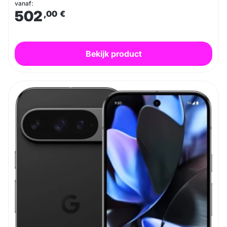
vanaf:
502
,00
€
Bekijk product