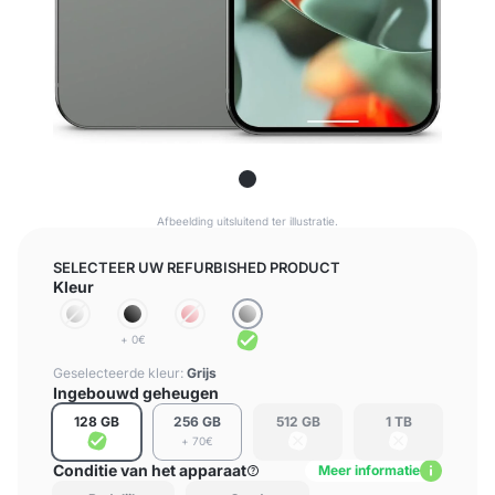
Afbeelding uitsluitend ter illustratie.
SELECTEER UW REFURBISHED PRODUCT
Kleur
+ 0€
Geselecteerde kleur:
Grijs
Ingebouwd geheugen
128 GB
256 GB
512 GB
1 TB
+ 70€
Conditie van het apparaat
Meer informatie