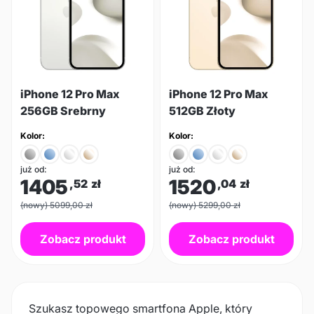
iPhone 12 Pro Max
iPhone 12 Pro Max
256GB Srebrny
512GB Złoty
Kolor:
Kolor:
już od:
już od:
1405
1520
,52
zł
,04
zł
(nowy) 5099,00 zł
(nowy) 5299,00 zł
Zobacz produkt
Zobacz produkt
Szukasz topowego smartfona Apple, który