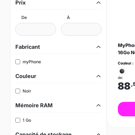
Prix
De
À
MyPhon
Fabricant
16Go N
myPhone
Couleur :
Couleur
de:
88
,
Noir
Mémoire RAM
1 Go
Capacité de stockage