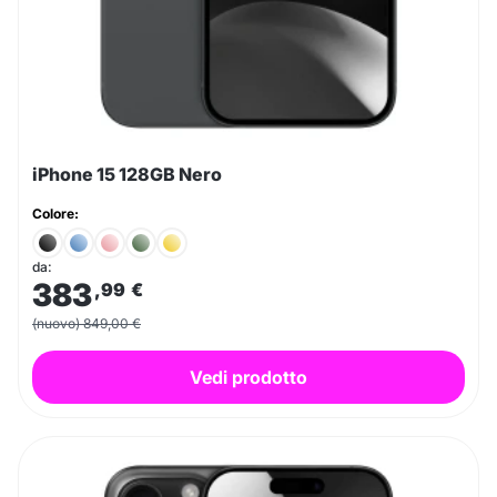
iPhone 15 128GB Nero
Colore:
da:
383
,99
€
(nuovo) 849,00 €
Vedi prodotto