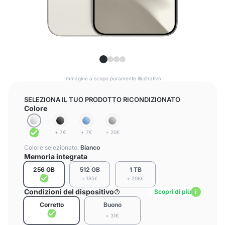
Immagine a scopo puramente illustrativo
SELEZIONA IL TUO PRODOTTO RICONDIZIONATO
Colore
+ 7€
+ 7€
+ 20€
Colore selezionato:
Bianco
Memoria integrata
256 GB
512 GB
1 TB
+ 185€
+ 208€
Condizioni del dispositivo
Scopri di più
Corretto
Buono
+ 31€