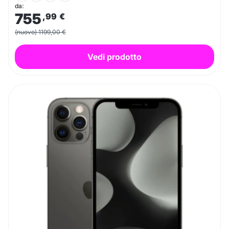
da:
755
,99
€
(nuovo) 1199,00 €
Vedi prodotto