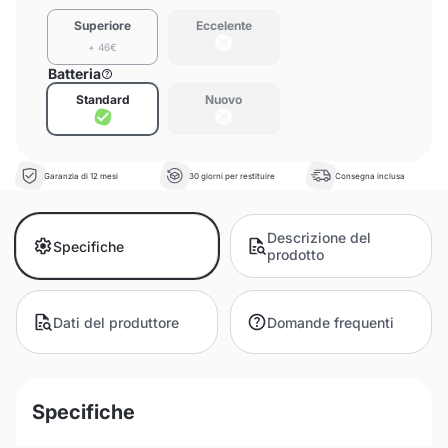
Superiore
Eccelente
+ 46€
Batteria
Standard
Nuovo
Garanzia di 12 mesi
30 giorni per restituire
Consegna inclusa
Descrizione del
Specifiche
prodotto
Dati del produttore
Domande frequenti
Specifiche