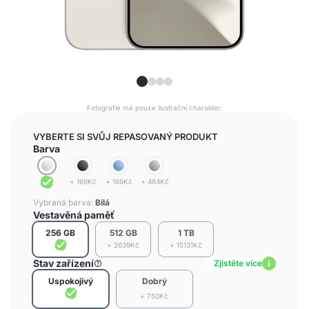
Fotografie má pouze ilustrační charakter.
VYBERTE SI SVŮJ REPASOVANÝ PRODUKT
Barva
+ 169Kč
+ 169Kč
+ 484Kč
Vybraná barva:
Bílá
Vestavěná paměť
256 GB
512 GB
1 TB
+ 2639Kč
+ 15131Kč
Stav zařízení
Zjistěte více
Uspokojivý
Dobrý
+ 750Kč