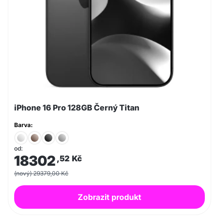
iPhone 16 Pro 128GB Černý Titan
Barva:
od:
18302
,52
Kč
(nový) 29379,00 Kč
Zobrazit produkt