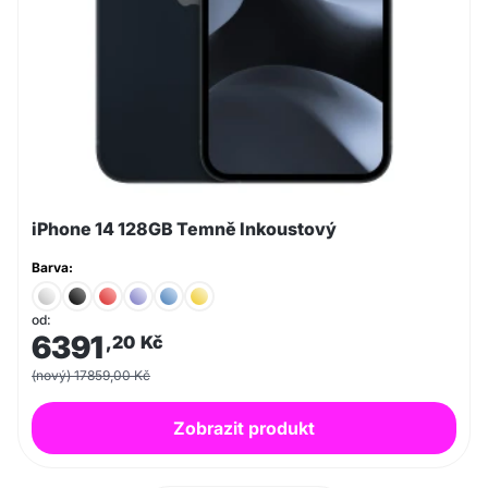
iPhone 14 128GB Temně Inkoustový
Barva:
od:
6391
,20
Kč
(nový) 17859,00 Kč
Zobrazit produkt