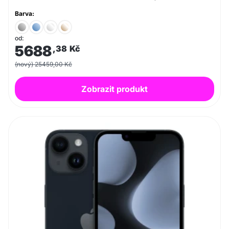
Barva:
od:
5688
,38
Kč
(nový) 25459,00 Kč
Zobrazit produkt