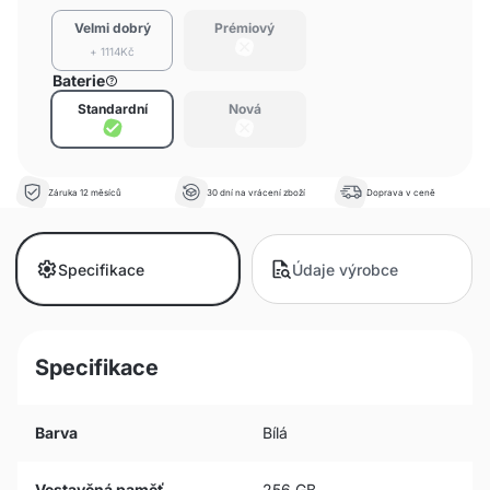
Velmi dobrý
Prémiový
+ 1114Kč
Baterie
Standardní
Nová
Záruka 12 měsíců
30 dní na vrácení zboží
Doprava v ceně
Specifikace
Údaje výrobce
Specifikace
Barva
Bílá
Vestavěná paměť
256 GB