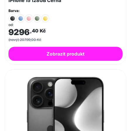
iPhone 15 128GB Černá
Barva:
od:
9296
,40
Kč
(nový) 20799,00 Kč
Zobrazit produkt