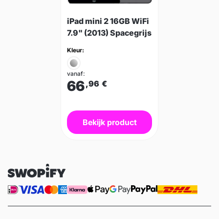
iPad mini 2 16GB WiFi
7.9" (2013) Spacegrijs
Kleur:
vanaf:
66
,96
€
Bekijk product