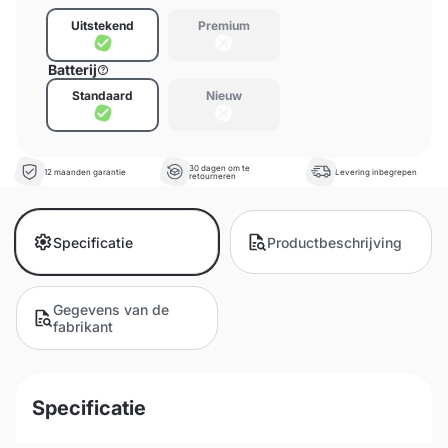
Uitstekend
Premium
Batterij
Standaard
Nieuw
30 dagen om te
12 maanden garantie
Levering inbegrepen
retourneren
Specificatie
Productbeschrijving
Gegevens van de
fabrikant
Specificatie