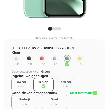
Afbeelding uitsluitend ter illustratie.
SELECTEER UW REFURBISHED PRODUCT
Kleur
+ 9€
- 56€
+ 9€
+ 9€
+ 9€
Geselecteerde kleur:
Groen
Ingebouwd geheugen
64 GB
128 GB
256 GB
- 40€
- 14€
Conditie van het apparaat
Meer informatie
Redelijk
Goed
+ 9€
+ 35€