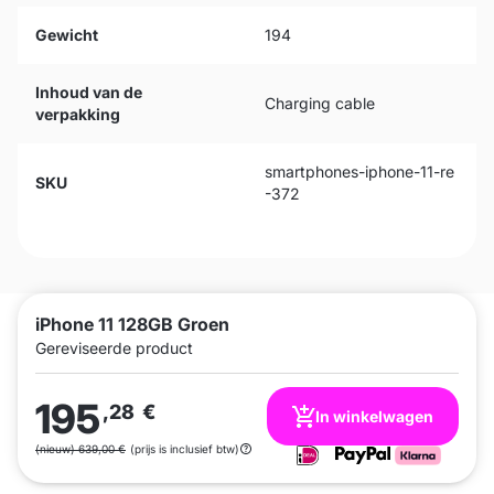
Gewicht
194
Inhoud van de
Charging cable
verpakking
smartphones-iphone-11-re
SKU
-372
iPhone 11 128GB Groen
Gereviseerde product
195
,28
€
In winkelwagen
(nieuw) 639,00 €
(prijs is inclusief btw)