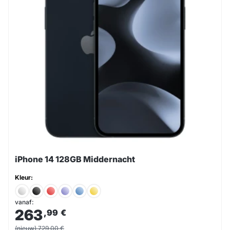
iPhone 14 128GB Middernacht
Kleur:
vanaf:
263
,99
€
(nieuw) 729,00 €