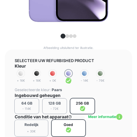
Afbeelding uitsluitend ter illustratie.
SELECTEER UW REFURBISHED PRODUCT
Kleur
+ 16€
+ 16€
+ 0€
- 14€
- 76€
Geselecteerde kleur:
Paars
Ingebouwd geheugen
64 GB
128 GB
256 GB
- 114€
- 72€
Conditie van het apparaat
Meer informatie
Redelijk
Goed
+ 30€