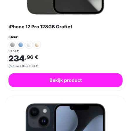
iPhone 12 Pro 128GB Grafiet
Kleur:
vanaf:
234
,96
€
(nieuw) 1039,00 €
Bekijk product