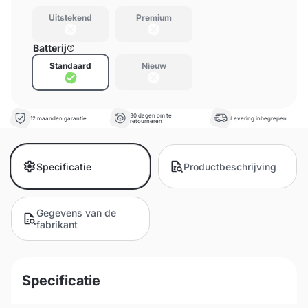
Uitstekend
Premium
Batterij
Standaard
Nieuw
30 dagen om te
12 maanden garantie
Levering inbegrepen
retourneren
Specificatie
Productbeschrijving
Gegevens van de
fabrikant
Specificatie