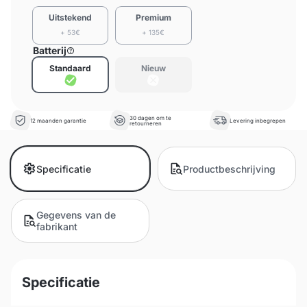
Uitstekend
Premium
+ 53€
+ 135€
Batterij
Standaard
Nieuw
30 dagen om te
12 maanden garantie
Levering inbegrepen
retourneren
Specificatie
Productbeschrijving
Gegevens van de
fabrikant
Specificatie