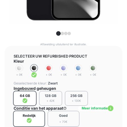
Afbeelding uitsluitend ter illustratie.
SELECTEER UW REFURBISHED PRODUCT
Kleur
+ 0€
+ 0€
+ 0€
+ 0€
+ 0€
Geselecteerde kleur:
Zwart
Ingebouwd geheugen
64 GB
128 GB
256 GB
+ 42€
+ 130€
Conditie van het apparaat
Meer informatie
Redelijk
Goed
+ 70€