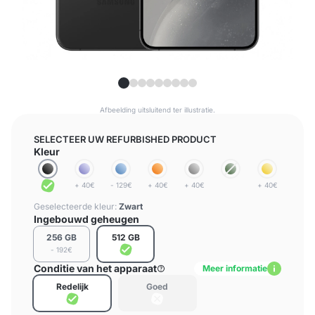
Afbeelding uitsluitend ter illustratie.
SELECTEER UW REFURBISHED PRODUCT
Kleur
+ 40€
- 129€
+ 40€
+ 40€
+ 40€
Geselecteerde kleur:
Zwart
Ingebouwd geheugen
256 GB
512 GB
- 192€
Conditie van het apparaat
Meer informatie
Redelijk
Goed