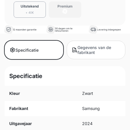
Uitstekend
Premium
+ 40€
30 dagen om te
12 maanden garantie
Levering inbegrepen
retourneren
Gegevens van de
Specificatie
fabrikant
Specificatie
Kleur
Zwart
Fabrikant
Samsung
Uitgavejaar
2024