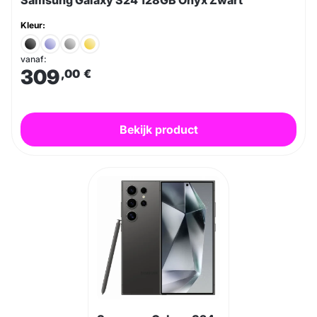
Samsung Galaxy S24 128GB Onyx Zwart
Kleur:
vanaf:
309
,00
€
Bekijk product