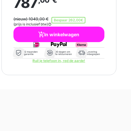
787
,00
€
(nieuw) 1049,00 €
Bespaar
262,00€
(prijs is inclusief btw)
In winkelwagen
12 maanden
30 dagen om
Levering
garantie
te retourneren
inbegrepen
Ruil je telefoon in, red de aarde!