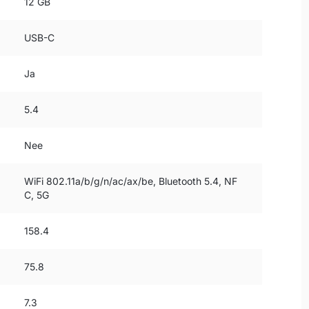
12 GB
USB-C
Ja
5.4
Nee
WiFi 802.11a/b/g/n/ac/ax/be, Bluetooth 5.4, NF
C, 5G
158.4
75.8
7.3