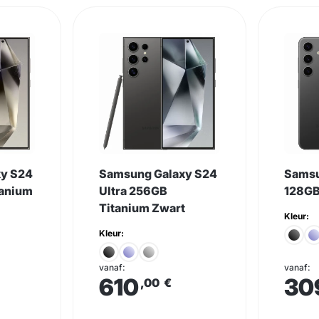
xy S24
Samsung Galaxy S24
Samsu
tanium
Ultra 256GB
128GB
Titanium Zwart
Kleur:
Kleur:
vanaf:
vanaf:
610
30
,00
€