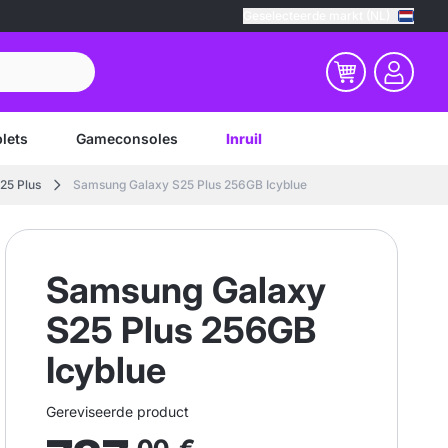
Geselecteerde markt (NL)
lets
Gameconsoles
Inruil
25 Plus
Samsung Galaxy S25 Plus 256GB Icyblue
Samsung Galaxy
S25 Plus 256GB
Icyblue
Gereviseerde product