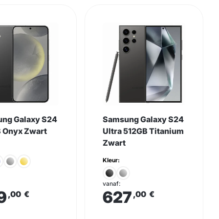
ng Galaxy S24
Samsung Galaxy S24
 Onyx Zwart
Ultra 512GB Titanium
Zwart
Kleur:
vanaf:
9
627
,00
€
,00
€