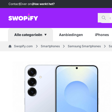
Contact
Over ons
Hoe werkt het?
Zoek
Aanbiedingen
iPhones
Alle categorieën
Swopify.com
Smartphones
Samsung Smartphones
Sa