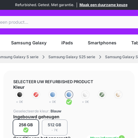
Refurbished. Getest. Met garantie.
Maak een duurzame keuze
en
Samsung Galaxy
iPads
Smartphones
Tab
msung Galaxy S serie
Samsung Galaxy S25 serie
Samsung Galaxy S
SELECTEER UW REFURBISHED PRODUCT
Kleur
+ 0€
+ 0€
+ 0€
Geselecteerde kleur:
Blauw
Ingebouwd geheugen
256 GB
512 GB
- 7€