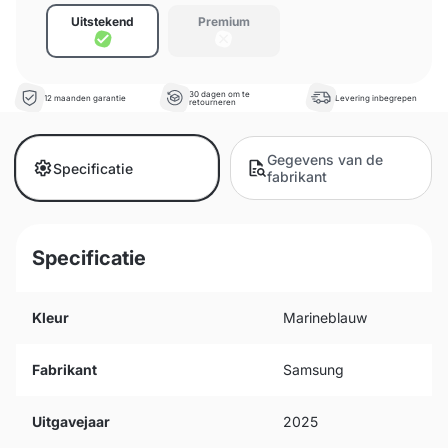
Uitstekend
Premium
30 dagen om te
12 maanden garantie
Levering inbegrepen
retourneren
Gegevens van de
Specificatie
fabrikant
Specificatie
Kleur
Marineblauw
Fabrikant
Samsung
Uitgavejaar
2025