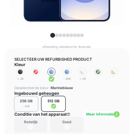
Afbeelding uitsluitend ter illustratie.
SELECTEER UW REFURBISHED PRODUCT
Kleur
+ 0€
- 68€
+ 0€
Geselecteerde kleur:
Marineblauw
Ingebouwd geheugen
256 GB
512 GB
- 61€
Conditie van het apparaat
Meer informatie
Redelijk
Goed