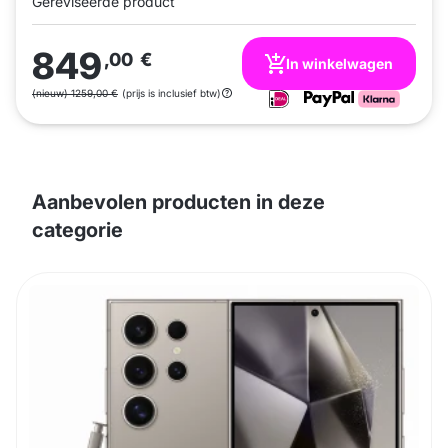
Gereviseerde product
849
,00
€
In winkelwagen
(nieuw) 1259,00 €
(prijs is inclusief btw)
Aanbevolen producten in deze
categorie