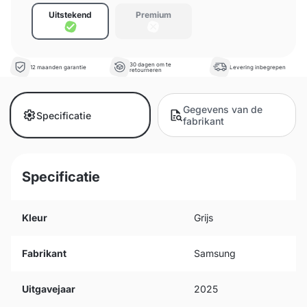
Uitstekend
Premium
30 dagen om te
12 maanden garantie
Levering inbegrepen
retourneren
Gegevens van de
Specificatie
fabrikant
Specificatie
Kleur
Grijs
Fabrikant
Samsung
Uitgavejaar
2025