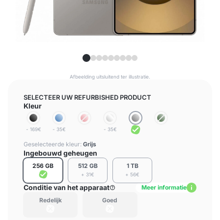
Afbeelding uitsluitend ter illustratie.
SELECTEER UW REFURBISHED PRODUCT
Kleur
- 169€
- 35€
- 35€
Geselecteerde kleur:
Grijs
Ingebouwd geheugen
256 GB
512 GB
1 TB
+ 31€
+ 56€
Conditie van het apparaat
Meer informatie
Redelijk
Goed