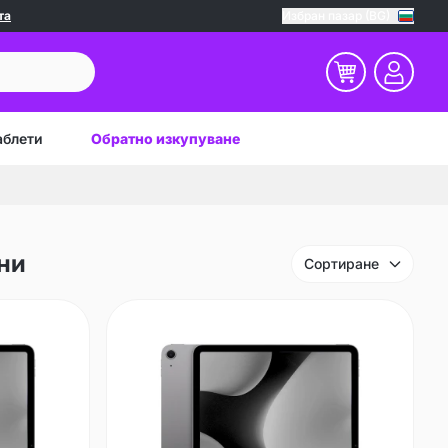
та
Избран пазар (BG)
аблети
Обратно изкупуване
ани
Сортиране