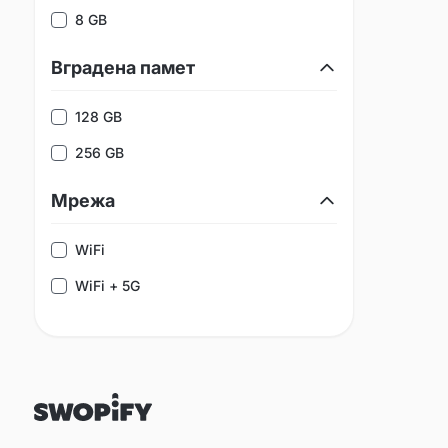
8 GB
Вградена памет
128 GB
256 GB
Мрежа
WiFi
WiFi + 5G