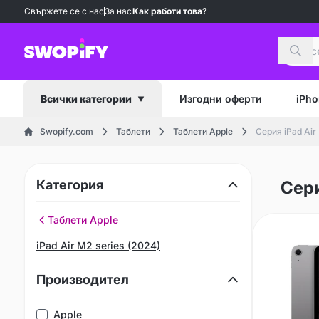
Свържете се с нас
За нас
Как работи това?
Търс
Изгодни оферти
iPho
Всички категории
Swopify.com
Таблети
Таблети Apple
Серия iPad Air
Категория
Сери
Таблети Apple
iPad Air M2 series (2024)
Производител
Apple