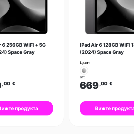
r 6 256GB WiFi + 5G
iPad Air 6 128GB WiFi 
024) Space Gray
(2024) Space Gray
Цвят:
от:
9
669
,00
€
,00
€
Вижте продукта
Вижте продукт