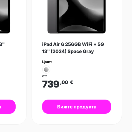
13"
iPad Air 6 256GB WiFi + 5G
13" (2024) Space Gray
Цвят:
от:
739
,00
€
а
Вижте продукта