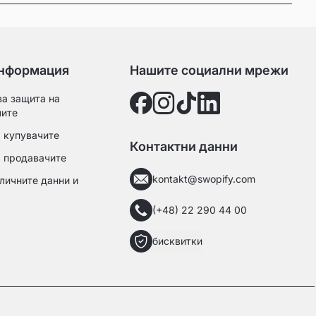
нформация
Нашите социални мрежи
а защита на
лите
 купувачите
Контактни данни
а продавачите
kontakt@swopify.com
личните данни и
(+48) 22 290 44 00
бисквитки