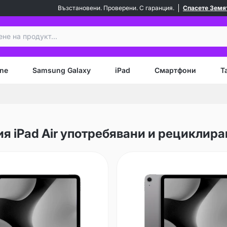
Възстановени. Проверени. С гаранция.
Спасете Земя
ене
ne
Samsung Galaxy
iPad
Смартфони
Т
я iPad Air употребявани и рециклир