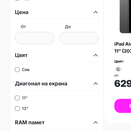
Цена
От
До
iPad Ai
11" (2
Цвят
Цвят:
Сив
от:
62
Диагонал на екрана
11"
13"
RAM памет