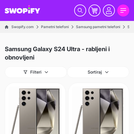
Swopify.com
Pametni telefoni
Samsung pametni telefoni
Ser
Samsung Galaxy S24 Ultra - rabljeni i
obnovljeni
Filteri
Sortiraj