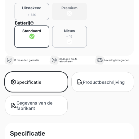
Uitstekend
Premium
+ 61€
Batterij
Standaard
Nieuw
+ 1€
30 dagen om te
12 maanden garantie
Levering inbegrepen
retourneren
Specificatie
Productbeschrijving
Gegevens van de
fabrikant
Specificatie