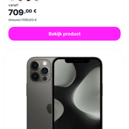
vanaf:
709
,00
€
(nieuw) 1199,00 €
Bekijk product