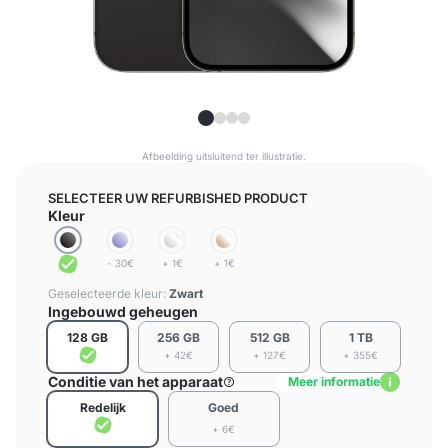
Afbeelding uitsluitend ter illustratie.
SELECTEER UW REFURBISHED PRODUCT
Kleur
- 30€
+ 1€
+ 1€
Geselecteerde kleur:
Zwart
Ingebouwd geheugen
128 GB
256 GB
512 GB
1 TB
+ 42€
+ 127€
+ 355€
Conditie van het apparaat
Meer informatie
Redelijk
Goed
+ 6€