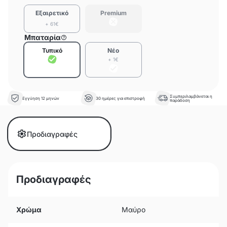
Εξαιρετικό
Premium
+ 61€
Μπαταρία
Τυπικό
Νέο
+ 1€
Συμπεριλαμβάνεται η
Εγγύηση 12 μηνών
30 ημέρες για επιστροφή
παράδοση
Προδιαγραφές
Προδιαγραφές
Χρώμα
Μαύρο