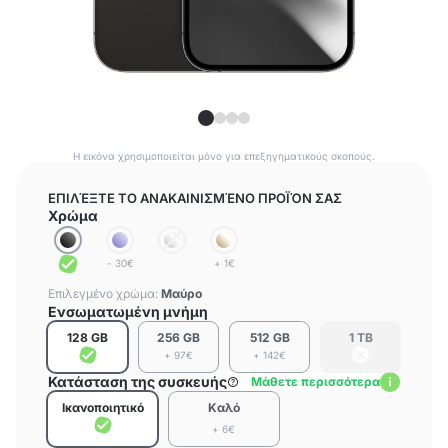
Η εικόνα χρησιμοποιείται μόνο για επεξηγηματικούς σκοπούς.
ΕΠΙΛΈΞΤΕ ΤΟ ΑΝΑΚΑΙΝΙΣΜΈΝΟ ΠΡΟΪΌΝ ΣΑΣ
Χρώμα
- 30€
+ 1€
Επιλεγμένο χρώμα:
Μαύρο
Ενσωματωμένη μνήμη
128 GB
256 GB
512 GB
1 TB
+ 97€
+ 142€
Κατάσταση της συσκευής
Μάθετε περισσότερα
Ικανοποιητικό
Καλό
+ 6€