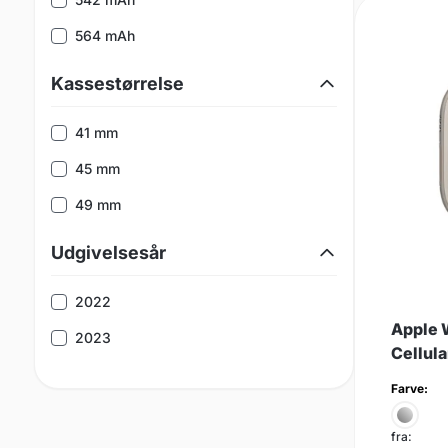
564 mAh
Kassestørrelse
41 mm
45 mm
49 mm
Udgivelsesår
2022
Apple 
2023
Cellul
Farve:
fra: