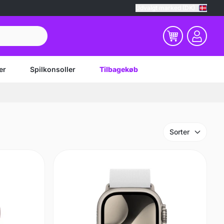
Udvalgt marked (DK)
er
Spilkonsoller
Tilbagekøb
Sorter