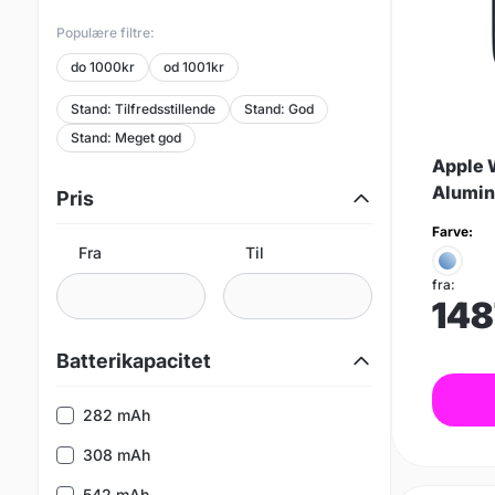
Populære filtre:
do 1000kr
od 1001kr
Stand: Tilfredsstillende
Stand: God
Stand: Meget god
Apple 
Alumin
Pris
Farve:
Fra
Til
fra:
148
Batterikapacitet
282 mAh
308 mAh
542 mAh