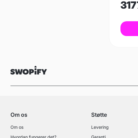
317
Om os
Støtte
Om os
Levering
Hvordan fungerer det?
Garanti