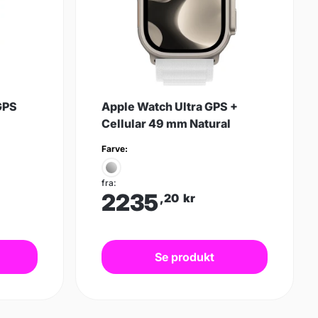
GPS
Apple Watch Ultra GPS +
Cellular 49 mm Natural
Farve:
fra:
2235
,20
kr
Se produkt