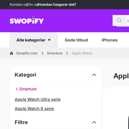
Kontakt os
Om os
Hvordan fungerer det?
Søg
Gode tilbud
iPhones
Alle kategorier
Swopify.com
Smarture
Apple Watch
Kategori
Appl
Smarture
Apple Watch Ultra serie
Apple Watch 9 serie
Filtre