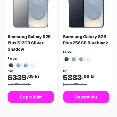
Samsung Galaxy S25
Samsung Galaxy S25
Plus 512GB Silver
Plus 256GB Blueblack
Shadow
Farve:
Farve:
fra:
fra:
6339
5883
,05
kr
,06
kr
(nyt) 8579,00 kr
(nyt) 7839,00 kr
Se produkt
Se produkt