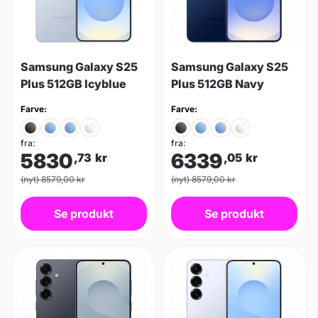
Samsung Galaxy S25
Samsung Galaxy S25
Plus 512GB Icyblue
Plus 512GB Navy
Farve:
Farve:
fra:
fra:
5830
6339
,73
kr
,05
kr
(nyt) 8579,00 kr
(nyt) 8579,00 kr
Se produkt
Se produkt