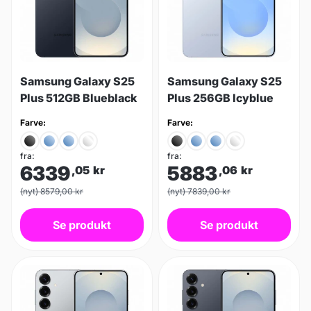
Samsung Galaxy S25
Samsung Galaxy S25
Plus 512GB Blueblack
Plus 256GB Icyblue
Farve:
Farve:
fra:
fra:
6339
5883
,05
kr
,06
kr
(nyt) 8579,00 kr
(nyt) 7839,00 kr
Se produkt
Se produkt