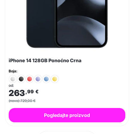
iPhone 14 128GB Ponoćno Crna
Boja:
od:
263
,99
€
(novo) 729,00 €
Pogledajte proizvod