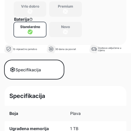
Vrlo dobro
Premium
Baterija
Standardno
Novo
Dostava uključena u
12-mjesečno jamstvo
30 dana za povrat
cijenu
Specifikacija
Specifikacija
Boja
Plava
Ugrađena memorija
1 TB