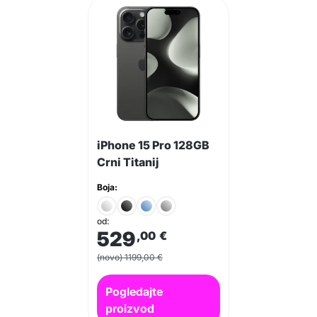
iPhone 15 Pro 128GB
Crni Titanij
Boja:
od:
529
,00
€
(novo) 1199,00 €
Pogledajte
proizvod