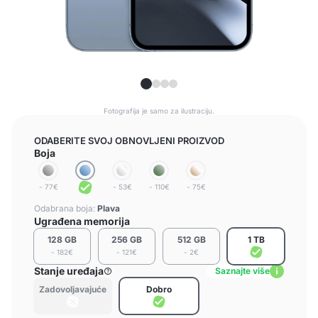
Fotografija je samo za ilustraciju.
ODABERITE SVOJ OBNOVLJENI PROIZVOD
Boja
- 77€
- 53€
- 110€
- 75€
Odabrana boja:
Plava
Ugrađena memorija
128 GB
256 GB
512 GB
1 TB
- 182€
- 121€
- 2€
Stanje uređaja
Saznajte više
Zadovoljavajuće
Dobro