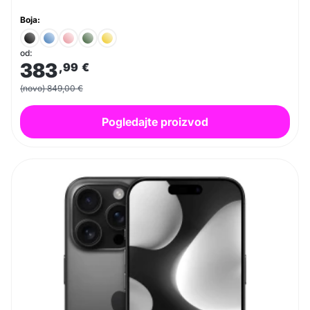
Boja:
od:
383
,99
€
(novo) 849,00 €
Pogledajte proizvod