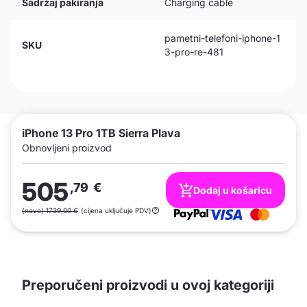
Sadržaj pakiranja
Charging cable
pametni-telefoni-iphone-1
SKU
3-pro-re-481
iPhone 13 Pro 1TB Sierra Plava
Obnovljeni proizvod
505
,79
€
Dodaj u košaricu
(novo) 1739,00 €
(cijena uključuje PDV)
Preporučeni proizvodi u ovoj kategoriji