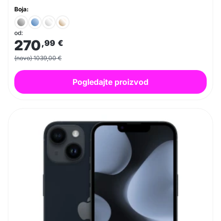
Boja:
od:
270
,99
€
(novo) 1039,00 €
Pogledajte proizvod