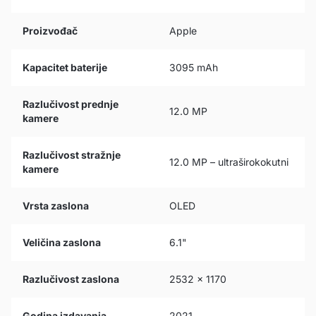
Proizvođač
Apple
Kapacitet baterije
3095 mAh
Razlučivost prednje
12.0 MP
kamere
Razlučivost stražnje
12.0 MP – ultraširokokutni
kamere
Vrsta zaslona
OLED
Veličina zaslona
6.1"
Razlučivost zaslona
2532 x 1170
Godina izdavanja
2021