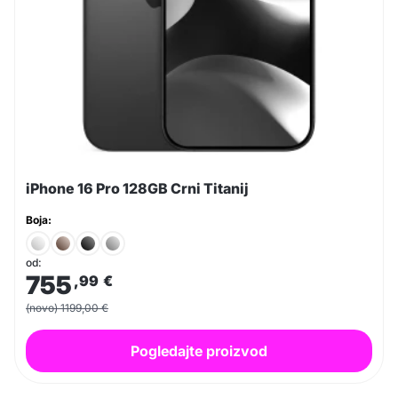
iPhone 16 Pro 128GB Crni Titanij
Boja:
od:
755
,99
€
(novo) 1199,00 €
Pogledajte proizvod