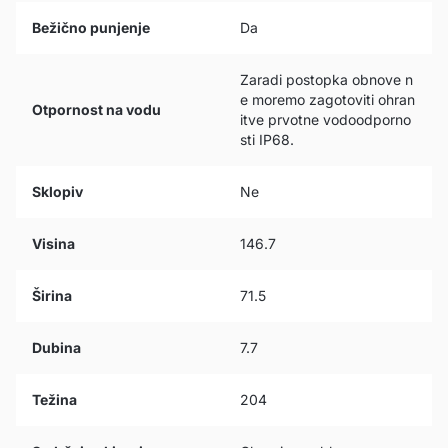
Bežično punjenje
Da
Zaradi postopka obnove n
e moremo zagotoviti ohran
Otpornost na vodu
itve prvotne vodoodporno
sti IP68.
Sklopiv
Ne
Visina
146.7
Širina
71.5
Dubina
7.7
Težina
204