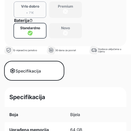
Vrlo dobro
Premium
+ 71€
Baterija
Standardno
Novo
Dostava uključena u
12-mjesečno jamstvo
30 dana za povrat
cijenu
Specifikacija
Specifikacija
Boja
Bijela
Ugrađena memorija
64 GB