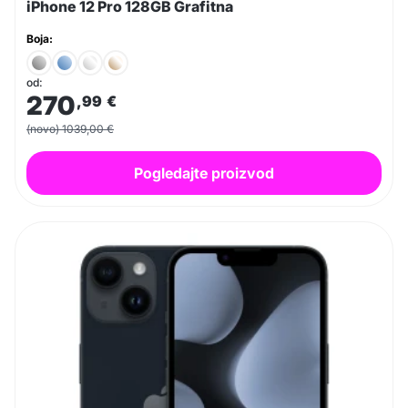
iPhone 12 Pro 128GB Grafitna
Boja:
od:
270
,99
€
(novo) 1039,00 €
Pogledajte proizvod