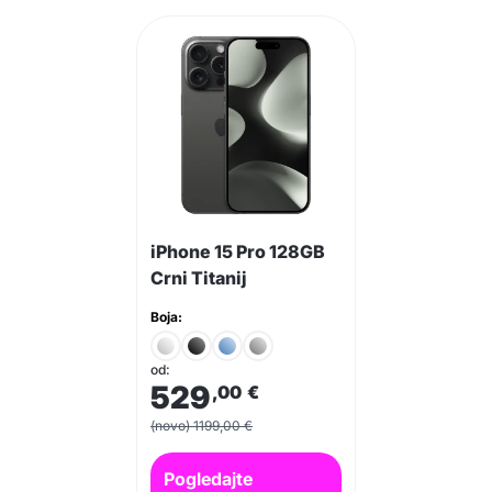
iPhone 15 Pro 128GB
Crni Titanij
Boja:
od:
529
,00
€
(novo) 1199,00 €
Pogledajte