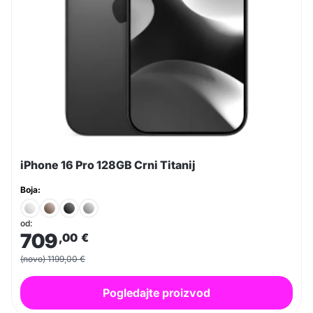
iPhone 16 Pro 128GB Crni Titanij
Boja:
od:
709
,00
€
(novo) 1199,00 €
Pogledajte proizvod