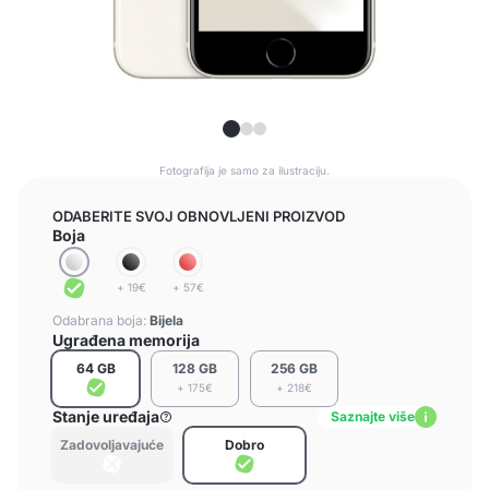
Fotografija je samo za ilustraciju.
ODABERITE SVOJ OBNOVLJENI PROIZVOD
Boja
+ 19€
+ 57€
Odabrana boja:
Bijela
Ugrađena memorija
64 GB
128 GB
256 GB
+ 175€
+ 218€
Stanje uređaja
Saznajte više
Zadovoljavajuće
Dobro