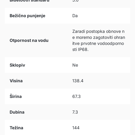
Bežično punjenje
Da
Zaradi postopka obnove n
e moremo zagotoviti ohran
Otpornost na vodu
itve prvotne vodoodporno
sti IP68.
Sklopiv
Ne
Visina
138.4
Širina
67.3
Dubina
7.3
Težina
144