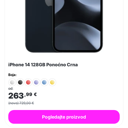
iPhone 14 128GB Ponoćno Crna
Boja:
od:
263
,99
€
(novo) 729,00 €
Pogledajte proizvod