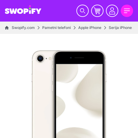
Swopify.com
Pametni telefoni
Apple iPhone
Serija iPhone SE