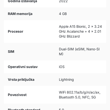
Godina izdavanja
2022
RAM memorija
4 GB
Apple A15 Bionic, 2 x 3.24
Procesor
GHz Acalanche + 4 x 2.01
GHz Blizzard
Dual-SIM (eSIM, Nano-SI
SIM
M)
Operativni sustav
iOS
Vrsta priključka
Lightning
WiFi 802.11a/b/g/n/ac/ax,
Povezivost
Bluetooth 5.0, NFC, 5G
Bluetooth standard
5.0