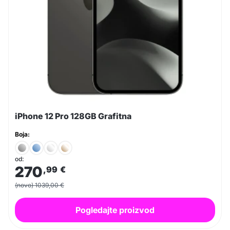
iPhone 12 Pro 128GB Grafitna
Boja:
od:
270
,99
€
(novo) 1039,00 €
Pogledajte proizvod