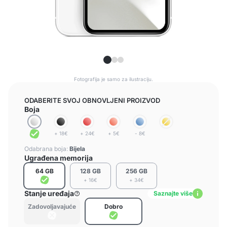
Fotografija je samo za ilustraciju.
ODABERITE SVOJ OBNOVLJENI PROIZVOD
Boja
+ 18€
+ 24€
+ 5€
- 8€
Odabrana boja:
Bijela
Ugrađena memorija
64 GB
128 GB
256 GB
+ 16€
+ 34€
Stanje uređaja
Saznajte više
Zadovoljavajuće
Dobro