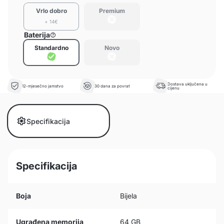
Vrlo dobro
Premium
+ 14€
Baterija
Standardno
Novo
Dostava uključena u
12-mjesečno jamstvo
30 dana za povrat
cijenu
Specifikacija
Specifikacija
Boja
Bijela
Ugrađena memorija
64 GB