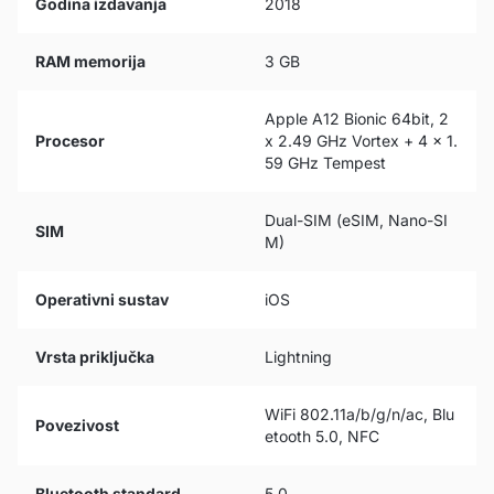
Godina izdavanja
2018
RAM memorija
3 GB
Apple A12 Bionic 64bit, 2
Procesor
x 2.49 GHz Vortex + 4 x 1.
59 GHz Tempest
Dual-SIM (eSIM, Nano-SI
SIM
M)
Operativni sustav
iOS
Vrsta priključka
Lightning
WiFi 802.11a/b/g/n/ac, Blu
Povezivost
etooth 5.0, NFC
Bluetooth standard
5.0