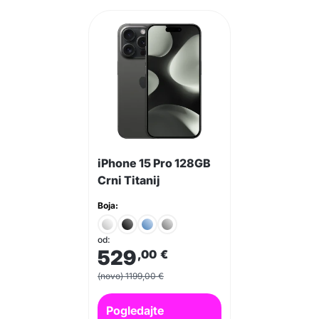
iPhone 15 Pro 128GB
Crni Titanij
Boja:
od:
529
,00
€
(novo) 1199,00 €
Pogledajte