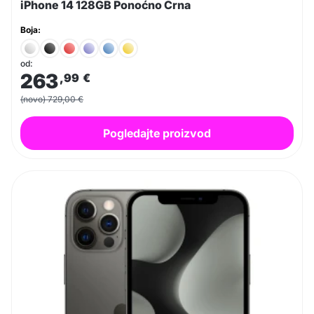
iPhone 14 128GB Ponoćno Crna
Boja:
od:
263
,99
€
(novo) 729,00 €
Pogledajte proizvod