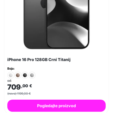
iPhone 16 Pro 128GB Crni Titanij
Boja:
od:
709
,00
€
(novo) 1199,00 €
Pogledajte proizvod