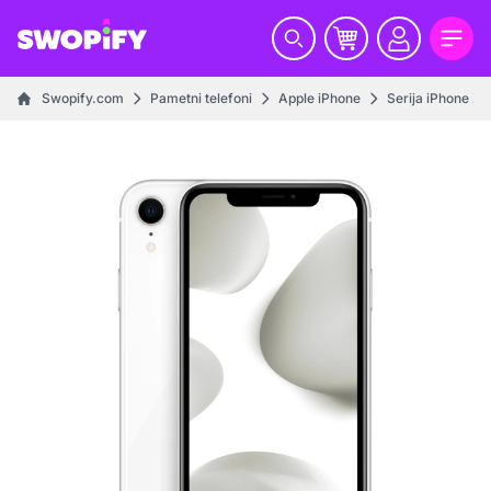
Swopify.com
Pametni telefoni
Apple iPhone
Serija iPhone XR