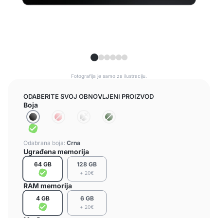
Fotografija je samo za ilustraciju.
ODABERITE SVOJ OBNOVLJENI PROIZVOD
Boja
Odabrana boja:
Crna
Ugrađena memorija
64 GB
128 GB
+ 20€
RAM memorija
4 GB
6 GB
+ 20€