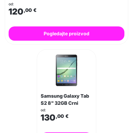
od:
120
,00
€
Pogledajte proizvod
Samsung Galaxy Tab
S2 8" 32GB Crni
od:
130
,00
€