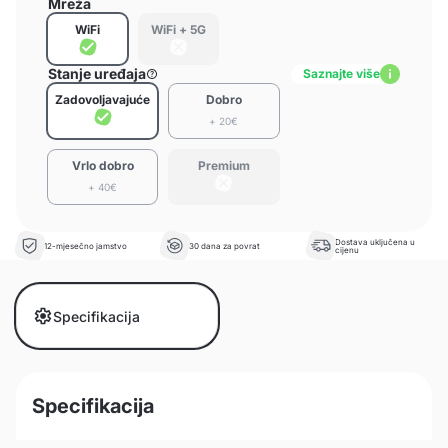
Mreža
WiFi
WiFi + 5G
Stanje uređaja
Saznajte više
Zadovoljavajuće
Dobro
+ 20€
Vrlo dobro
Premium
+ 40€
Dostava uključena u
12-mjesečno jamstvo
30 dana za povrat
cijenu
Specifikacija
Specifikacija