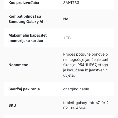
Kod proizvođača
SM-T733
Kompatibilnost sa
Ne
Samsung Galaxy AI
Maksimalni kapacitet
1 TB
memorijske kartice
Proces potpune obnove o
nemogućuje jamčenje certi
Napomene
fikacije IP54 ili IP67, stoga
je isključena iz jamstvenih
uvjeta.
Sadržaj pakiranja
charging cable
tableti-galaxy-tab-s7-fe-2
SKU
021-re-4664