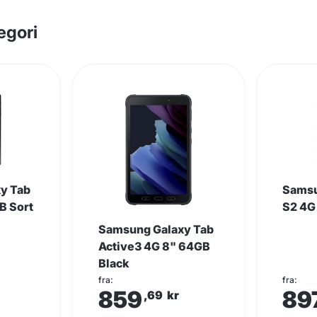
egori
y Tab
Samsu
B Sort
S2 4G
Samsung Galaxy Tab
Active3 4G 8" 64GB
Black
fra:
fra:
859
89
,69
kr