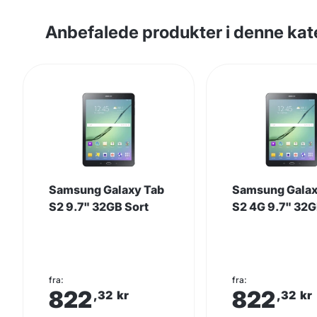
Anbefalede produkter i denne kat
Samsung Galaxy Tab
Samsung Galax
S2 9.7" 32GB Sort
S2 4G 9.7" 32G
fra:
fra:
822
822
,32
kr
,32
kr