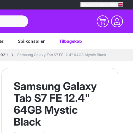
Udvalgt marked (DK)
er
Spilkonsoller
Tilbagekøb
2021)
Samsung Galaxy Tab S7 FE 12.4" 64GB Mystic Black
Samsung Galaxy
Tab S7 FE 12.4"
64GB Mystic
Black