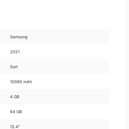
Samsung
2021
Sort
10090 mAh
4 GB
64 GB
12.4"