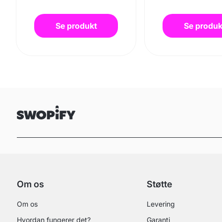
Se produkt
Se produk
Om os
Støtte
Om os
Levering
Hvordan fungerer det?
Garanti