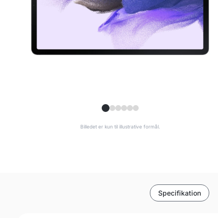
Billedet er kun til illustrative formål.
Specifikation