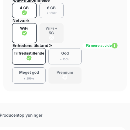
RAM-hukommelse
4 GB
6 GB
+ 150kr
Netværk
WiFi
WiFi +
5G
Enhedens tilstand
Få mere at vide
Tilfredsstillende
God
+ 150kr
Meget god
Premium
+ 299kr
Producentoplysninger