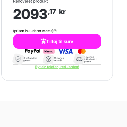
Renoveret produkt
2093
,17
kr
(prisen inkluderer moms)
Tilføj til kurv
Levering
12 måneders
30 dages
inkluderet i
garanti
returret
prisen
Byt din telefon, red Jorden!