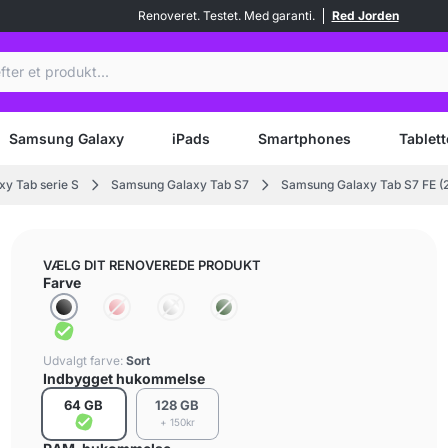
Renoveret. Testet. Med garanti.
Red Jorden
Samsung Galaxy
iPads
Smartphones
Tablett
y Tab serie S
Samsung Galaxy Tab S7
Samsung Galaxy Tab S7 FE (
VÆLG DIT RENOVEREDE PRODUKT
Farve
Udvalgt farve:
Sort
Indbygget hukommelse
64 GB
128 GB
+ 150kr