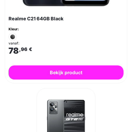
Realme C21 64GB Black
Kleur:
vanaf:
78
,96
€
Bekijk product