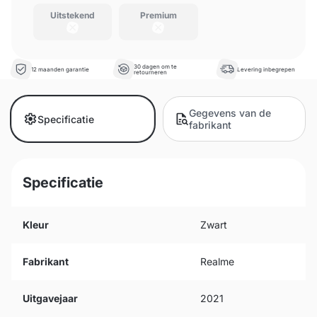
Uitstekend
Premium
30 dagen om te
12 maanden garantie
Levering inbegrepen
retourneren
Gegevens van de
Specificatie
fabrikant
Specificatie
Kleur
Zwart
Fabrikant
Realme
Uitgavejaar
2021