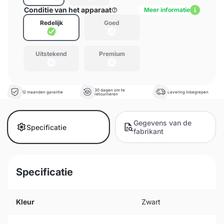
Conditie van het apparaat
Meer informatie
Redelijk
Goed
Uitstekend
Premium
30 dagen om te
12 maanden garantie
Levering inbegrepen
retourneren
Gegevens van de
Specificatie
fabrikant
Specificatie
Kleur
Zwart