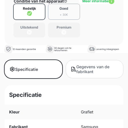
Conditie van het apparaat
Meer informatie
Redelijk
Goed
+ 30€
Uitstekend
Premium
30 dagen om te
12 maanden garantie
Levering inbegrepen
retourneren
Gegevens van de
Specificatie
fabrikant
Specificatie
Kleur
Grafiet
Fabrikant
Samsung