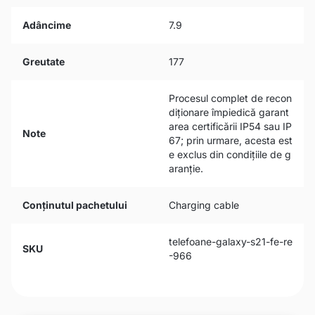
Adâncime
7.9
Greutate
177
Procesul complet de recon
diționare împiedică garant
area certificării IP54 sau IP
Note
67; prin urmare, acesta est
e exclus din condițiile de g
aranție.
Conținutul pachetului
Charging cable
telefoane-galaxy-s21-fe-re
SKU
-966