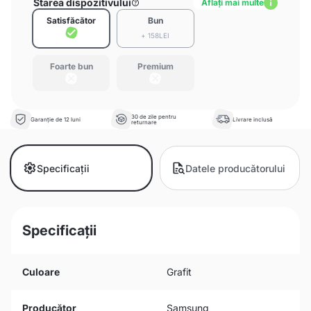
Starea dispozitivului
Aflați mai multe
Satisfăcător
Bun
+ 158LEI
Foarte bun
Premium
30 de zile pentru
Garanție de 12 luni
Livrare inclusă
returnare
Specificații
Datele producătorului
Specificații
Culoare
Grafit
Producător
Samsung