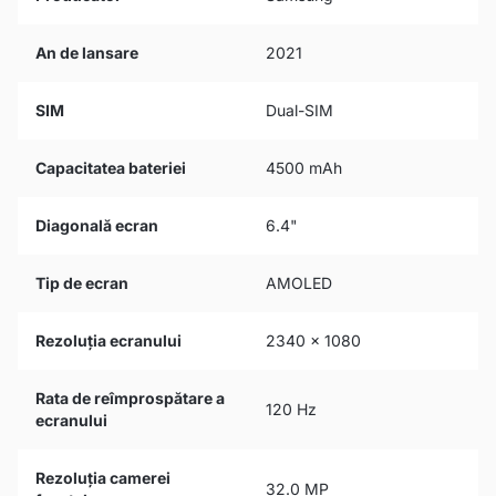
An de lansare
2021
SIM
Dual-SIM
Capacitatea bateriei
4500 mAh
Diagonală ecran
6.4"
Tip de ecran
AMOLED
Rezoluția ecranului
2340 x 1080
Rata de reîmprospătare a
120 Hz
ecranului
Rezoluția camerei
32.0 MP