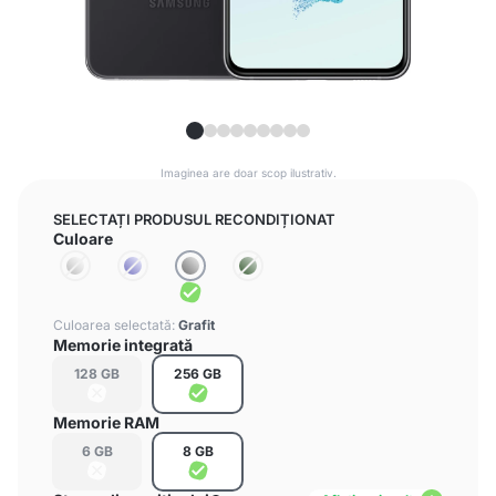
Imaginea are doar scop ilustrativ.
SELECTAȚI PRODUSUL RECONDIȚIONAT
Culoare
Culoarea selectată:
Grafit
Memorie integrată
128 GB
256 GB
Memorie RAM
6 GB
8 GB