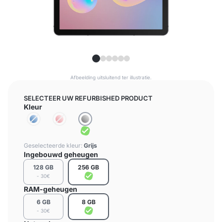
Afbeelding uitsluitend ter illustratie.
SELECTEER UW REFURBISHED PRODUCT
Kleur
Geselecteerde kleur:
Grijs
Ingebouwd geheugen
128 GB
256 GB
- 30€
RAM-geheugen
6 GB
8 GB
- 30€