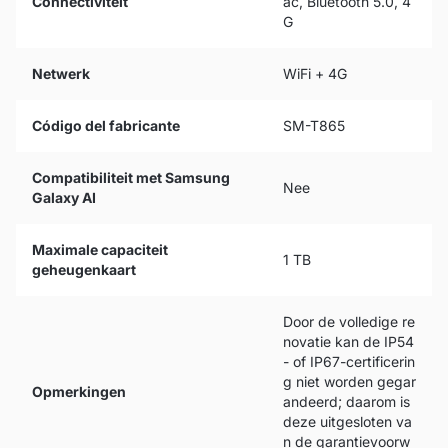
Connectiviteit
ac, Bluetooth 5.0, 4
G
Netwerk
WiFi + 4G
Código del fabricante
SM-T865
Compatibiliteit met Samsung
Nee
Galaxy AI
Maximale capaciteit
1 TB
geheugenkaart
Door de volledige re
novatie kan de IP54
- of IP67-certificerin
g niet worden gegar
Opmerkingen
andeerd; daarom is
deze uitgesloten va
n de garantievoorw