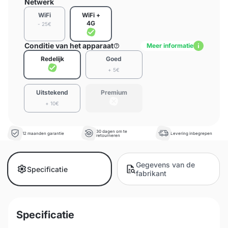
Netwerk
WiFi
WiFi +
4G
- 25€
Conditie van het apparaat
Meer informatie
Redelijk
Goed
+ 5€
Uitstekend
Premium
+ 10€
30 dagen om te
12 maanden garantie
Levering inbegrepen
retourneren
Gegevens van de
Specificatie
fabrikant
Specificatie