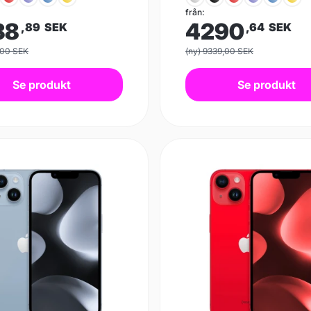
från:
38
4290
,89
SEK
,64
SEK
,00 SEK
(ny) 9339,00 SEK
Se produkt
Se produkt