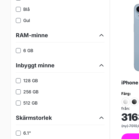
Blå
Gul
RAM-minne
6 GB
Inbyggt minne
128 GB
iPhone
256 GB
Färg:
512 GB
från:
316
Skärmstorlek
(ny) 7919
6.1"