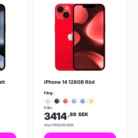
tt
iPhone 14 128GB Röd
Färg:
från:
3414
,89
SEK
(ny) 7919,00 SEK