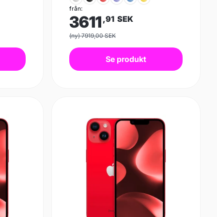
från:
3611
,91
SEK
(ny) 7919,00 SEK
Se produkt