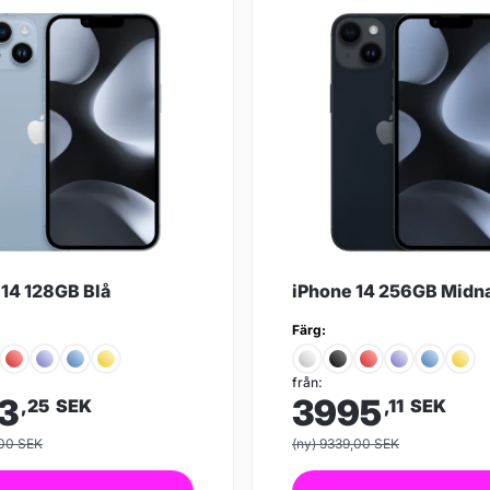
 14 128GB Blå
iPhone 14 256GB Midna
Färg:
från:
3
3995
,25
SEK
,11
SEK
,00 SEK
(ny) 9339,00 SEK