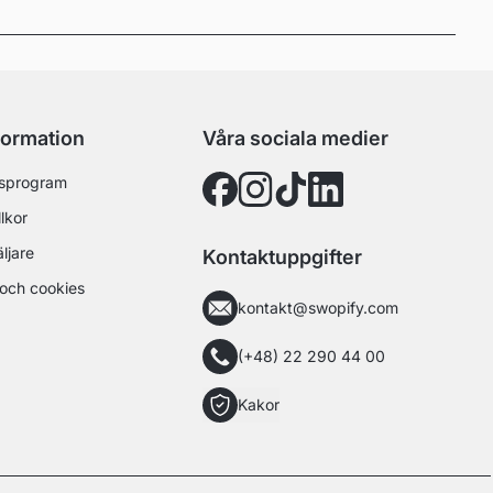
formation
Våra sociala medier
sprogram
lkor
äljare
Kontaktuppgifter
och cookies
kontakt@swopify.com
(+48) 22 290 44 00
Kakor