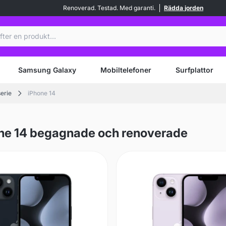
Renoverad. Testad. Med garanti.
Rädda jorden
Samsung Galaxy
Mobiltelefoner
Surfplattor
serie
iPhone 14
ne 14 begagnade och renoverade