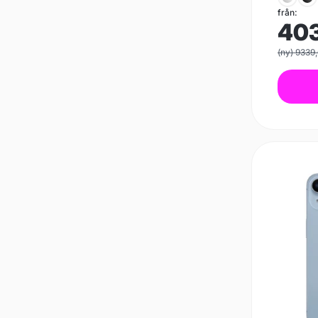
från:
40
(ny) 9339