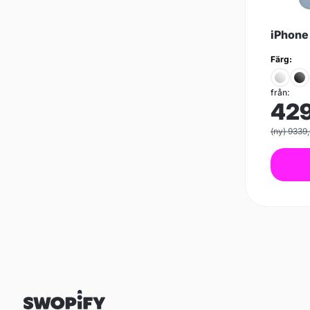
iPhone
Färg:
från:
42
(ny) 9339