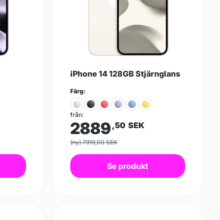
iPhone 14 128GB Stjärnglans
Färg:
från:
2889
,50
SEK
(ny) 7919,00 SEK
Se produkt