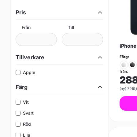
Pris
Från
Till
iPhone
Tillverkare
Färg:
från:
Apple
28
Färg
(ny) 7919
Vit
Svart
Röd
Lila