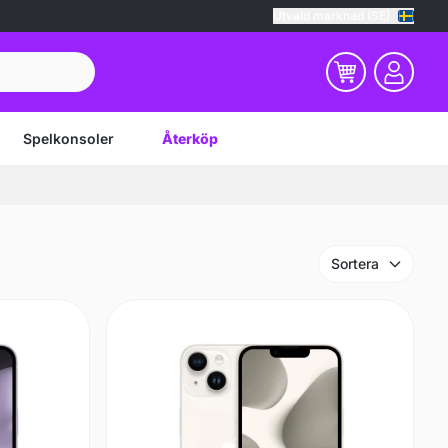
Utvald marknad (SE)
Spelkonsoler
Återköp
Sortera