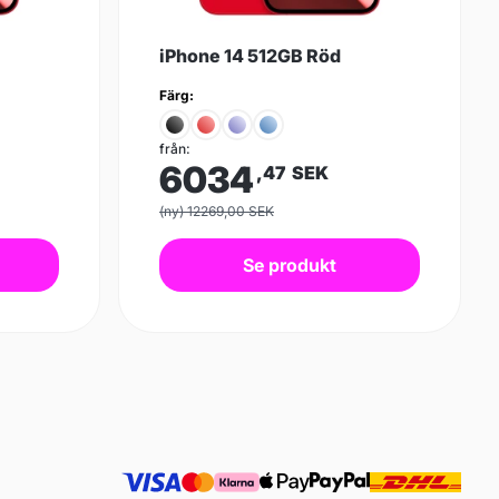
iPhone 14 512GB Röd
Färg:
från:
6034
,47
SEK
(ny) 12269,00 SEK
Se produkt
xt