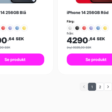
 14 256GB Blå
iPhone 14 256GB Röd
Färg:
från:
90
4290
,64
SEK
,64
SEK
,00 SEK
(ny) 9339,00 SEK
Se produkt
Se produkt
1
2
Previous
Ne